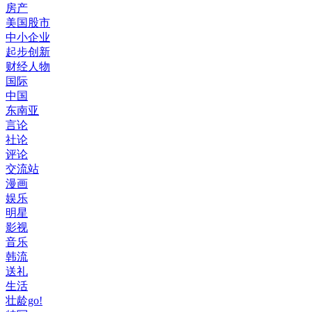
房产
美国股市
中小企业
起步创新
财经人物
国际
中国
东南亚
言论
社论
评论
交流站
漫画
娱乐
明星
影视
音乐
韩流
送礼
生活
壮龄go!