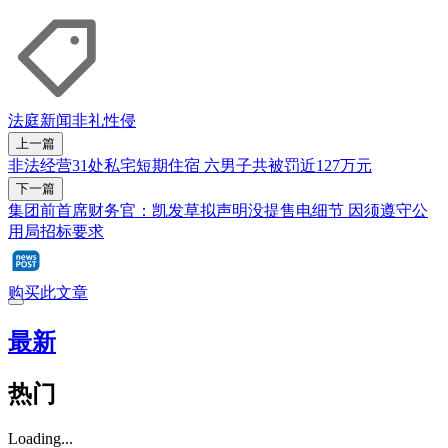
法庭新闻
非礼
性侵
上一篇
非法经营31处私宅短期住宿 六男子共被罚近127万元
下一篇
集团前首席财务官：凯发草拟声明没提售电细节 因须遵守公
用局招标要求
购买此文章
最新
热门
Loading...