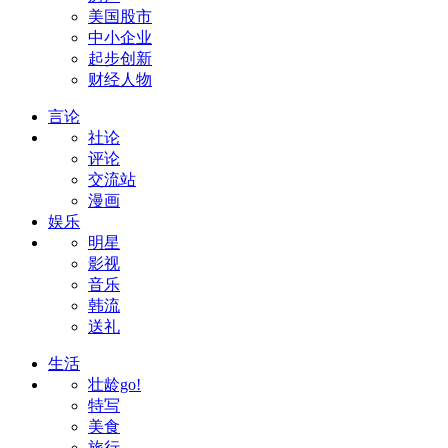
美国股市
中小企业
起步创新
财经人物
言论
社论
评论
交流站
漫画
娱乐
明星
影视
音乐
韩流
送礼
生活
壮龄go!
特写
美食
旅行