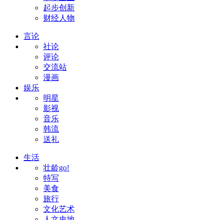
起步创新
财经人物
言论
社论
评论
交流站
漫画
娱乐
明星
影视
音乐
韩流
送礼
生活
壮龄go!
特写
美食
旅行
文化艺术
人文史地