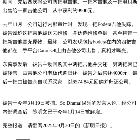
期间，先后四次将公司两把电吉他、一把木吉他及一把电贝斯
出售给一家吉他公司，从中获利约9900元。
去年11月，公司进行内部审计时，发现一把Fodera吉他失踪。
被告谎称这把吉他被送去维修，并伪造维修单据，甚至携带一
把新吉他冒充原物。最终，公司发现包括Fodera在内的四把吉
他都在二手平台Carousell上由吉他公司出售，真相才曝光。
东窗事发后，被告主动回购其中两把吉他并交还；另两把因已
被转售，由吉他公司老板代购归还，被告之后偿还4000元；最
后一把由被告亲自联系买家，以6574.84元回购并归还公司。
被告于今年3月19日被捕。So Drama!娱乐的发言人说，经公司
内部调查后，陈明文已于今年1月14日被解雇。
完整报道，请翻阅2025年9月20日的《新明日报》。