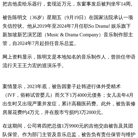
把吉他卖给乐器行，套现近万元，东窗事发后被判坐牢14周。
被告陈明文（36岁）星期五（9月19日）在国家法院承认一项
失信控状。他从2019年至2024年7月任职So Drama! 娱乐旗下
新加坡新艺演艺团（Music & Drama Company）音乐制作部主
管，自2024年7月起担任音乐总监。
网上资料显示，陈明文是本地知名的音乐制作人，曾担任华语
流行天王王力宏的巡演乐手。
案情显示，2023年底，被告因妻子赴韩进行体外受精术
（IVF，俗称试管婴儿）而欠下1万4000元债务；女儿去年4月
出生时又出现严重并发症，累计高额医药费。此外，被告装修
房屋花费约4万元，并在股市亏损约3万2000元。
在这期间，公司将四把总值1万9900元的吉他交由被告及其团
队保管。作为部门主管及音乐总监，被告负有责任保管与维护