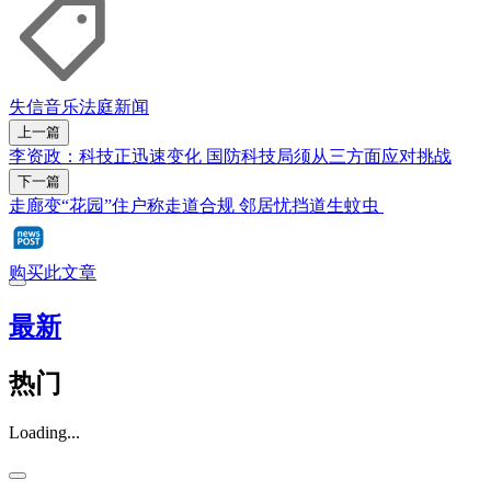
失信
音乐
法庭新闻
上一篇
李资政：科技正迅速变化 国防科技局须从三方面应对挑战
下一篇
走廊变“花园”住户称走道合规 邻居忧挡道生蚊虫
购买此文章
最新
热门
Loading...