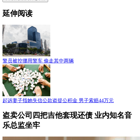
延伸阅读
警员被控挪用警车 偷走其中两辆
起诉妻子指她失信公款盗提公积金 男子索赔44万元
盗卖公司四把吉他套现还债 业内知名音
乐总监坐牢