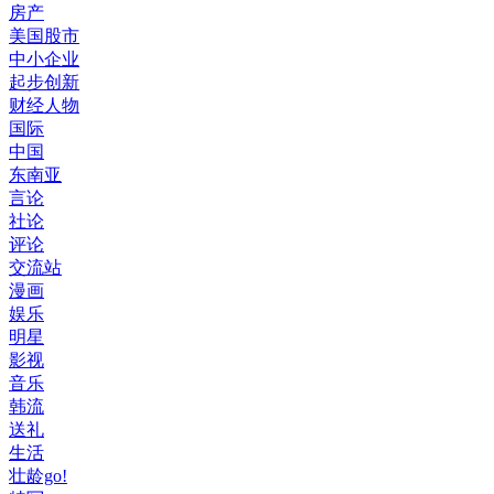
房产
美国股市
中小企业
起步创新
财经人物
国际
中国
东南亚
言论
社论
评论
交流站
漫画
娱乐
明星
影视
音乐
韩流
送礼
生活
壮龄go!