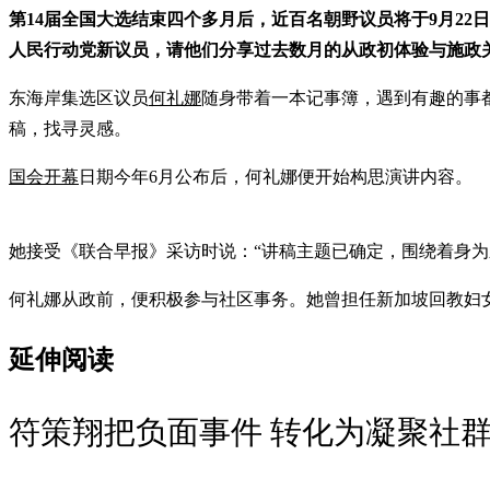
第14届全国大选结束四个多月后，近百名朝野议员将于9月22
人民行动党新议员，请他们分享过去数月的从政初体验与施政
东海岸集选区议员
何礼娜
随身带着一本记事簿，遇到有趣的事
稿，找寻灵感。
国会开幕
日期今年6月公布后，何礼娜便开始构思演讲内容。
她接受《联合早报》采访时说：“讲稿主题已确定，围绕着身
何礼娜从政前，便积极参与社区事务。她曾担任新加坡回教妇女协会（PP
延伸阅读
符策翔把负面事件 转化为凝聚社