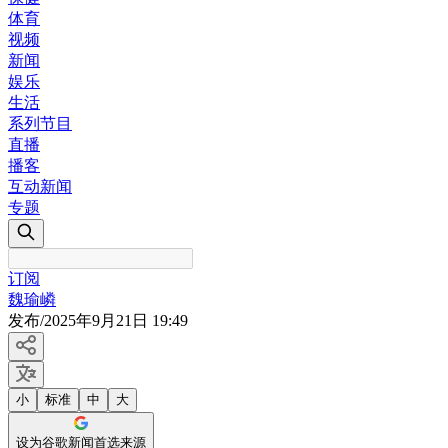
体育
视频
新闻
娱乐
生活
系列节目
直播
播客
互动新闻
专题
订阅
魏瑜嶙
发布
/
2025年9月21日 19:49
小
标准
中
大
设为谷歌新闻首选来源