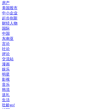
房产
美国股市
中小企业
起步创新
财经人物
国际
中国
东南亚
言论
社论
评论
交流站
漫画
娱乐
明星
影视
音乐
韩流
送礼
生活
壮龄go!