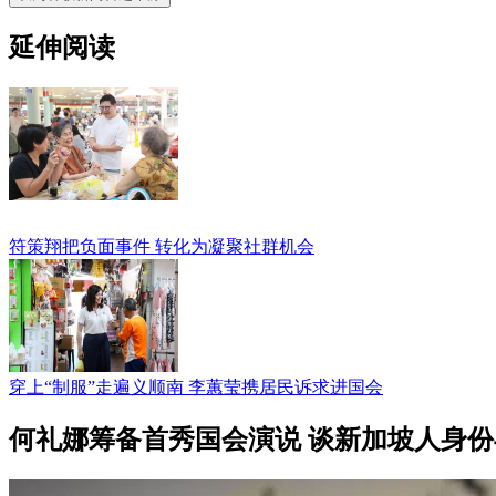
延伸阅读
符策翔把负面事件 转化为凝聚社群机会
穿上“制服”走遍义顺南 李蕙莹携居民诉求进国会
何礼娜筹备首秀国会演说 谈新加坡人身