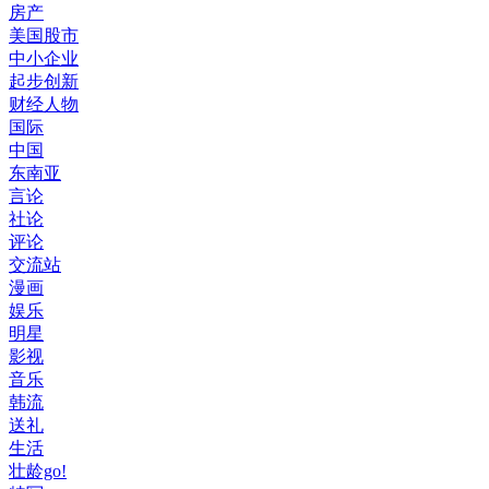
房产
美国股市
中小企业
起步创新
财经人物
国际
中国
东南亚
言论
社论
评论
交流站
漫画
娱乐
明星
影视
音乐
韩流
送礼
生活
壮龄go!