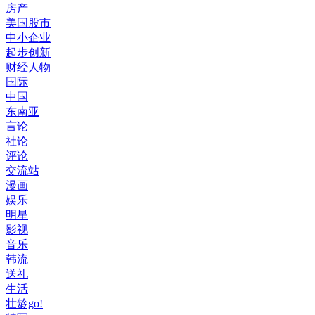
房产
美国股市
中小企业
起步创新
财经人物
国际
中国
东南亚
言论
社论
评论
交流站
漫画
娱乐
明星
影视
音乐
韩流
送礼
生活
壮龄go!