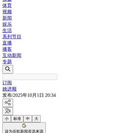
体育
视频
新闻
娱乐
生活
系列节目
直播
播客
互动新闻
专题
订阅
姚进顺
发布
/
2025年10月1日 20:34
小
标准
中
大
设为谷歌新闻首选来源