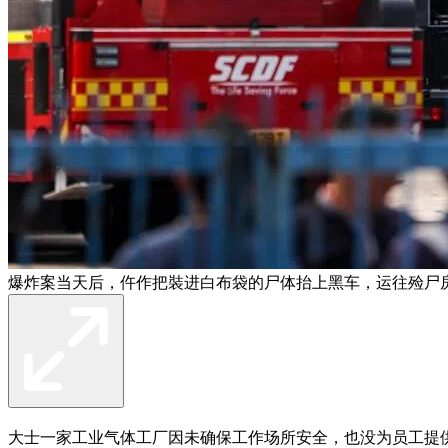
爆炸案当天后，仵作把裝进白布袋的尸体抬上黑车，运往殓尸房
大士一家工业气体工厂因未确保工作场所安全，也没为员工提