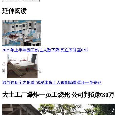
延伸阅读
2025年上半年因工伤亡人数下降 死亡率降至0.92
独自在私宅内拆墙 59岁建筑工人被倒塌墙壁压一夜丧命
大士工厂爆炸一员工烧死 公司判罚款30万