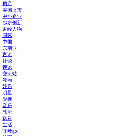
房产
美国股市
中小企业
起步创新
财经人物
国际
中国
东南亚
言论
社论
评论
交流站
漫画
娱乐
明星
影视
音乐
韩流
送礼
生活
壮龄go!