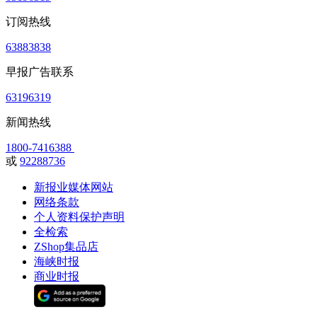
订阅热线
63883838
早报广告联系
63196319
新闻热线
1800-7416388
或
92288736
新报业媒体网站
网络条款
个人资料保护声明
全检索
ZShop集品店
海峡时报
商业时报