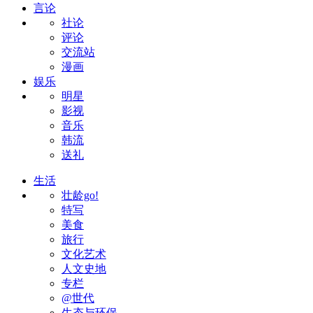
言论
社论
评论
交流站
漫画
娱乐
明星
影视
音乐
韩流
送礼
生活
壮龄go!
特写
美食
旅行
文化艺术
人文史地
专栏
@世代
生态与环保