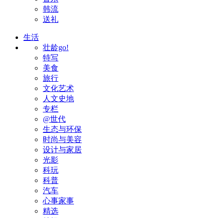
韩流
送礼
生活
壮龄go!
特写
美食
旅行
文化艺术
人文史地
专栏
@世代
生态与环保
时尚与美容
设计与家居
光影
科玩
科普
汽车
心事家事
精选