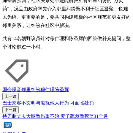
陈圣辉强调，社区关系处不是能解决所有邻里纠纷的“万灵
药”，况且由政府率先介入邻里纠纷既不利于社区凝聚，也难
以为继。更重要的是，要共同构建积极的社区规范和更友好的
邻里关系，让纠纷在社区中解决。
共有14名朝野议员针对穆仁理和陈圣辉的回答做补充提问，整
个讨论超过一小时。
国会
噪音
邻里纠纷
穆仁理
陈圣辉
上一篇
巴士乘客不文明与滋扰他人行为 可面临处罚
下一篇
持刀刺丈夫大腿致伤重不治 妻子疏忽致死监31个月