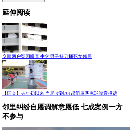
延伸阅读
义顺两户疑因噪音冲突 男子持刀捅死女邻居
【国会】去年初以来 当局收到701起组屋匹克球噪音投诉
邻里纠纷自愿调解意愿低 七成案例一方
不参与