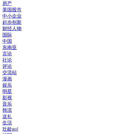
房产
美国股市
中小企业
起步创新
财经人物
国际
中国
东南亚
言论
社论
评论
交流站
漫画
娱乐
明星
影视
音乐
韩流
送礼
生活
壮龄go!