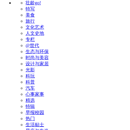
壮龄go!
特写
美食
旅行
文化艺术
人文史地
专栏
@世代
生态与环保
时尚与美容
设计与家居
光影
科玩
科普
汽车
心事家事
精选
特辑
早报校园
热门
生活贴士