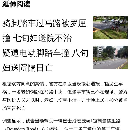
延伸阅读
骑脚踏车过马路被罗厘
撞 七旬妇送院不治
疑遭电动脚踏车撞 八旬
妇送院隔日亡
根据双方同意的案情，警方在事发当晚接获通报，指发生车
祸，一名老妇倒卧在马路中央，但肇事车辆已不在现场。警方
与医护人员赶抵时，老妇已伤重不治，并于晚上10时40分被当
场宣告死亡。
调查显示，被告当晚驾驶一辆巴士沿宏茂桥1道朝曼德里路
（Boundary Road）方向行驶，位于三条车道中的第三车道。