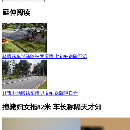
延伸阅读
骑脚踏车过马路被罗厘撞 七旬妇送院不治
疑遭电动脚踏车撞 八旬妇送院隔日亡
撞毙妇女拖82米 车长称隔天才知