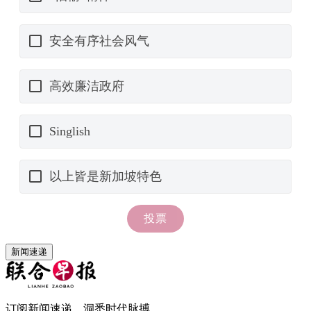
新闻速递
订阅新闻速递，洞悉时代脉搏。