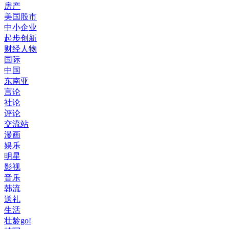
房产
美国股市
中小企业
起步创新
财经人物
国际
中国
东南亚
言论
社论
评论
交流站
漫画
娱乐
明星
影视
音乐
韩流
送礼
生活
壮龄go!