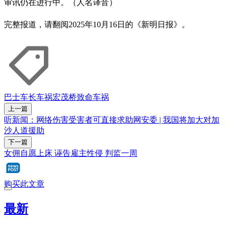
审讯仍在进行中。（人名译音）
完整报道，请翻阅2025年10月16日的《新明日报》。
巴士车长
车祸
宏茂桥
致命车祸
上一篇
听新闻：网络伤害受害者可直接求助网安委 | 我国将加大对加
沙人道援助
下一篇
女佣自愿上床 诬告雇主性侵 判监一周
购买此文章
最新