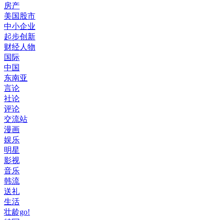
房产
美国股市
中小企业
起步创新
财经人物
国际
中国
东南亚
言论
社论
评论
交流站
漫画
娱乐
明星
影视
音乐
韩流
送礼
生活
壮龄go!