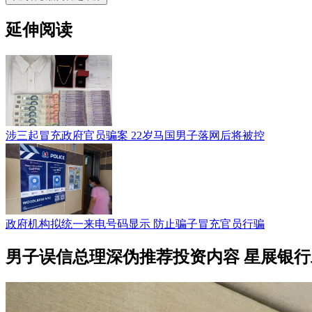
延伸阅读
涉三起冒充政府官员骗案 22岁马国男子落网后将被控
政府机构拟统一来电号码显示 防止骗子冒充官员行骗
男子误信总理深伪推荐投资内容 星展银行