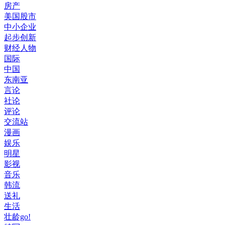
房产
美国股市
中小企业
起步创新
财经人物
国际
中国
东南亚
言论
社论
评论
交流站
漫画
娱乐
明星
影视
音乐
韩流
送礼
生活
壮龄go!