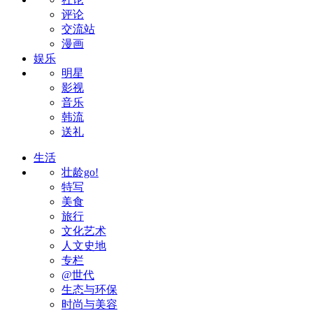
评论
交流站
漫画
娱乐
明星
影视
音乐
韩流
送礼
生活
壮龄go!
特写
美食
旅行
文化艺术
人文史地
专栏
@世代
生态与环保
时尚与美容