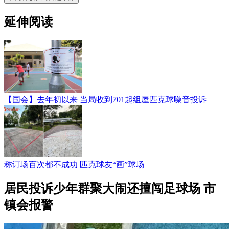
延伸阅读
【国会】去年初以来 当局收到701起组屋匹克球噪音投诉
称订场百次都不成功 匹克球友“画”球场
居民投诉少年群聚大闹还擅闯足球场 市
镇会报警