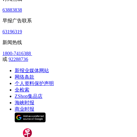
63883838
早报广告联系
63196319
新闻热线
1800-7416388
或
92288736
新报业媒体网站
网络条款
个人资料保护声明
全检索
ZShop集品店
海峡时报
商业时报