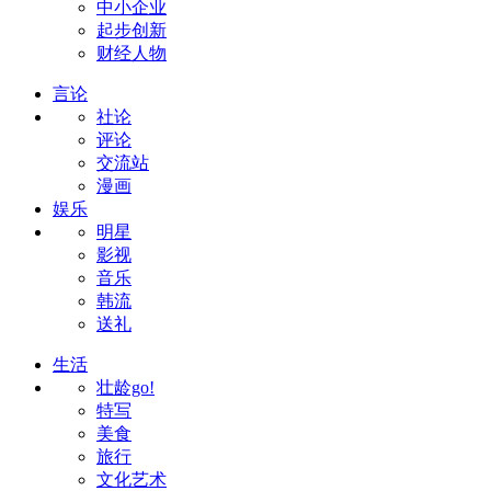
中小企业
起步创新
财经人物
言论
社论
评论
交流站
漫画
娱乐
明星
影视
音乐
韩流
送礼
生活
壮龄go!
特写
美食
旅行
文化艺术