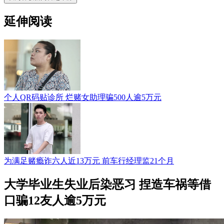
延伸阅读
个人QR码贴诊所 烂赌女助理骗500人逾5万元
为满足赌瘾诈六人近13万元 前车行经理监21个月
大学毕业生失业后染恶习 捏造车祸等借
口骗12友人逾5万元