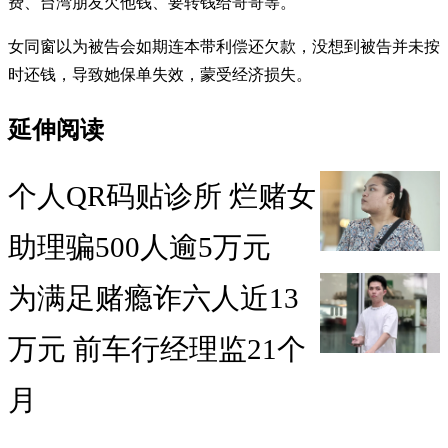
费、台湾朋友欠他钱、要转钱给哥哥等。
女同窗以为被告会如期连本带利偿还欠款，没想到被告并未按
时还钱，导致她保单失效，蒙受经济损失。
延伸阅读
个人QR码贴诊所 烂赌女
助理骗500人逾5万元
为满足赌瘾诈六人近13
万元 前车行经理监21个
月