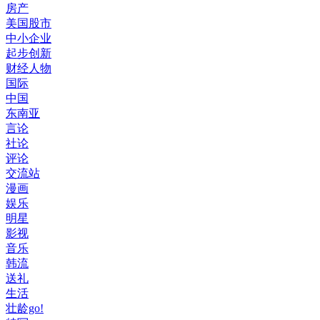
房产
美国股市
中小企业
起步创新
财经人物
国际
中国
东南亚
言论
社论
评论
交流站
漫画
娱乐
明星
影视
音乐
韩流
送礼
生活
壮龄go!