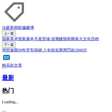
法庭新闻
欺骗
赌博
上一篇
国家美术馆新展本月底登场 追溯建国初期多元文化历程
下一篇
驾照逾期30年开车闯祸 八旬翁监两周罚款2000元
购买此文章
最新
热门
Loading...