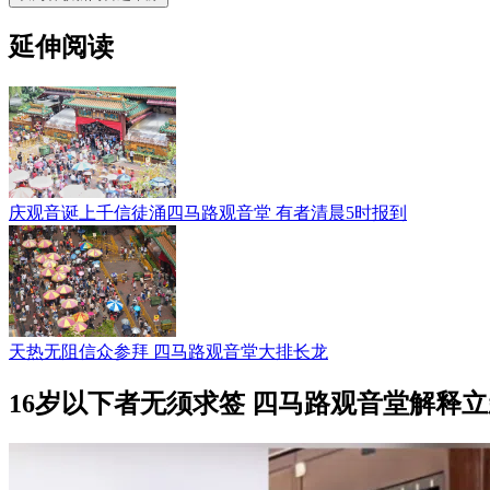
延伸阅读
庆观音诞上千信徒涌四马路观音堂 有者清晨5时报到
天热无阻信众参拜 四马路观音堂大排长龙
16岁以下者无须求签 四马路观音堂解释