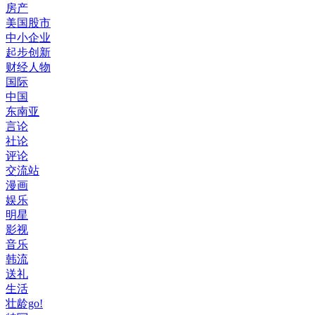
房产
美国股市
中小企业
起步创新
财经人物
国际
中国
东南亚
言论
社论
评论
交流站
漫画
娱乐
明星
影视
音乐
韩流
送礼
生活
壮龄go!