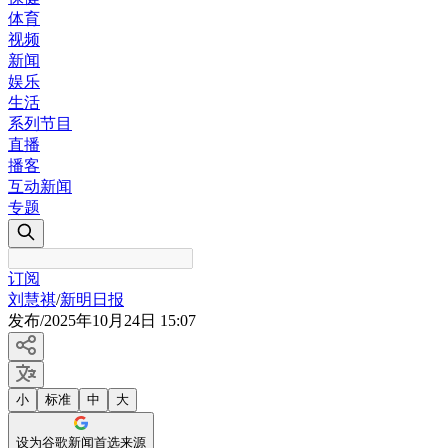
体育
视频
新闻
娱乐
生活
系列节目
直播
播客
互动新闻
专题
订阅
刘慧祺
/
新明日报
发布
/
2025年10月24日 15:07
小
标准
中
大
设为谷歌新闻首选来源