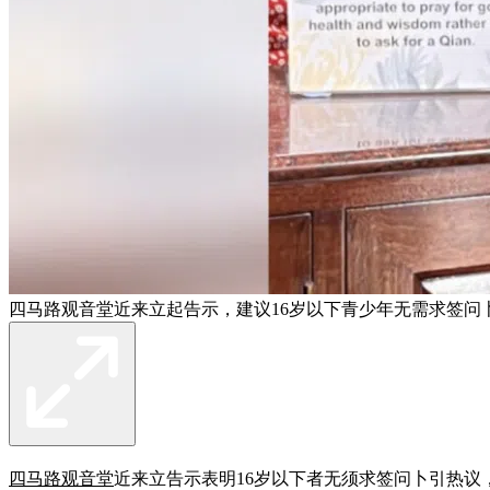
四马路观音堂近来立起告示，建议16岁以下青少年无需求签问
四马路观音堂
近来立告示表明16岁以下者无须求签问卜引热议