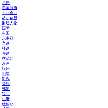
房产
美国股市
中小企业
起步创新
财经人物
国际
中国
东南亚
言论
社论
评论
交流站
漫画
娱乐
明星
影视
音乐
韩流
送礼
生活
壮龄go!