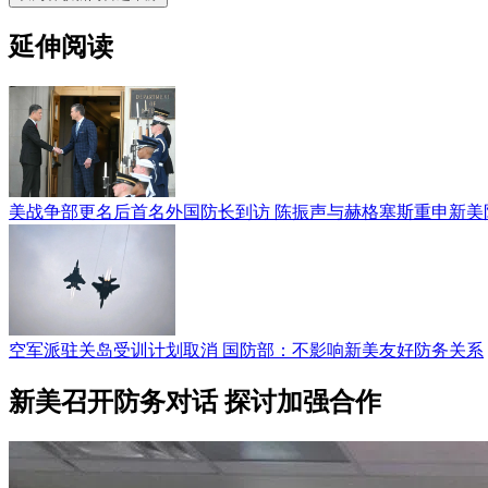
延伸阅读
美战争部更名后首名外国防长到访 陈振声与赫格塞斯重申新美
空军派驻关岛受训计划取消 国防部：不影响新美友好防务关系
新美召开防务对话 探讨加强合作