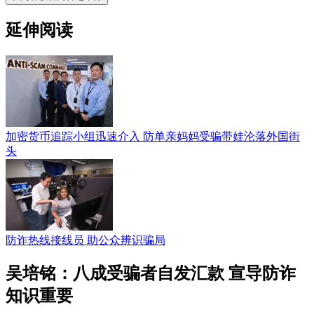
延伸阅读
加密货币追踪小组迅速介入 防单亲妈妈受骗带娃沦落外国街
头
防诈热线接线员 助公众辨识骗局
吴培铭：八成受骗者自发汇款 宣导防诈
知识重要