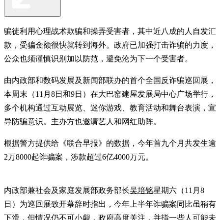
骗徒利用心理战术欺骗和操弄受害者，其中近八成的人自发汇
款，受骗金额很快就转到海外。政府已加强打击诈骗的力度，
公众也须谨慎识别加以防范，避免沦为下一个受害者。
由内政部和数码发展及新闻部联办的首个全国反诈骗巡回展，
本周末（11月8日和9日）在大巴窑建屋发展局中心广场举行，
多个机构通过互动展览、迷你游戏、教育活动和舞台表演，宣
导防骗意识。主办方也邀请艺人和网红助阵。
根据警方提供给《联合早报》的数据，今年首九个月共发生逾
2万8000起诈骗案，涉款超过6亿4000万元。
内政部兼社会及家庭发展部政务部长
吴培铭
星期六（11月8
日）为巡回展致开幕辞时指出，今年上半年诈骗案同比虽稍有
下滑，但情况仍不可小觑，政府高度关注，并指一些人可能未