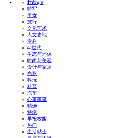
壮龄go!
特写
美食
旅行
文化艺术
人文史地
专栏
@世代
生态与环保
时尚与美容
设计与家居
光影
科玩
科普
汽车
心事家事
精选
特辑
早报校园
热门
生活贴士