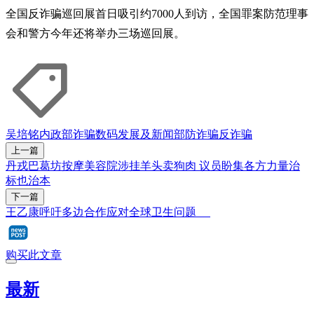
全国反诈骗巡回展首日吸引约7000人到访，全国罪案防范理事
会和警方今年还将举办三场巡回展。
吴培铭
内政部
诈骗
数码发展及新闻部
防诈骗
反诈骗
上一篇
丹戎巴葛坊按摩美容院涉挂羊头卖狗肉 议员盼集各方力量治
标也治本
下一篇
王乙康呼吁多边合作应对全球卫生问题
购买此文章
最新