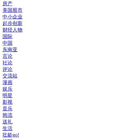
房产
美国股市
中小企业
起步创新
财经人物
国际
中国
东南亚
言论
社论
评论
交流站
漫画
娱乐
明星
影视
音乐
韩流
送礼
生活
壮龄go!