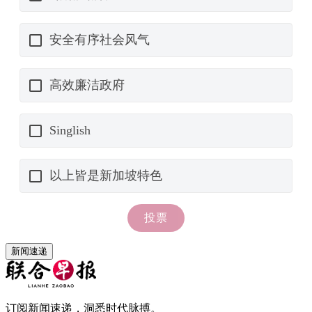
新闻速递
订阅新闻速递，洞悉时代脉搏。