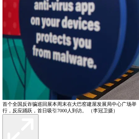
首个全国反诈骗巡回展本周末在大巴窑建屋发展局中心广场举
行，反应踊跃，首日吸引7000人到访。 （李冠卫摄）