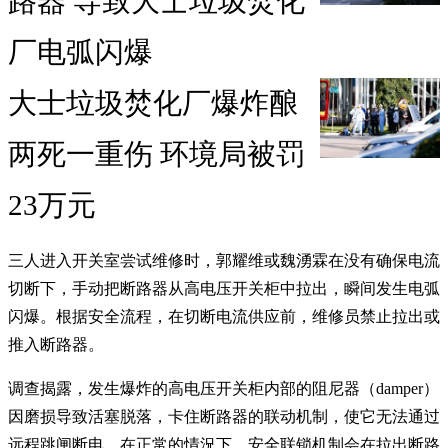
路器 导致大士垃圾焚化
厂电弧闪爆
大士垃圾焚化厂爆炸酿
两死一重伤 环境局被罚
23万元
三人进入开关室尝试维修时，郭耀维或魏湧霖在没有确保电流
切断下，手动把断路器从高电压开关柜中拉出，瞬间发生电弧
闪爆。根据安全流程，在切断电流供应前，维修员禁止拉出或
推入断路器。
调查揭露，发生爆炸的高电压开关柜内部的阻尼器（damper）
因磨损导致活塞脱落，卡住断路器的联动机制，使它无法通过
远程跳闸断电。在正常的情況下，安全联锁机制会在拉出断路