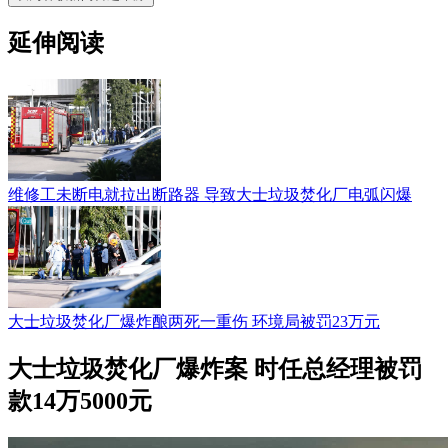
延伸阅读
维修工未断电就拉出断路器 导致大士垃圾焚化厂电弧闪爆
大士垃圾焚化厂爆炸酿两死一重伤 环境局被罚23万元
大士垃圾焚化厂爆炸案 时任总经理被罚
款14万5000元