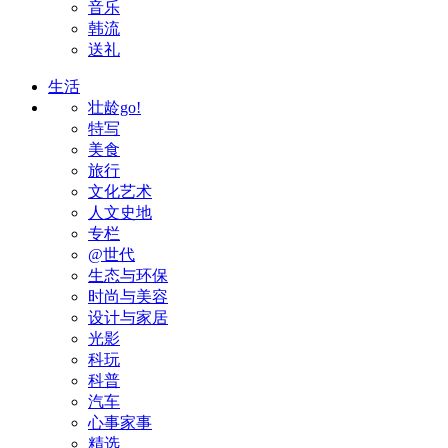
音乐
韩流
送礼
生活
壮龄go!
特写
美食
旅行
文化艺术
人文史地
专栏
@世代
生态与环保
时尚与美容
设计与家居
光影
科玩
科普
汽车
心事家事
精选