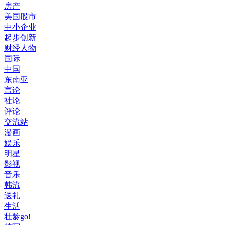
房产
美国股市
中小企业
起步创新
财经人物
国际
中国
东南亚
言论
社论
评论
交流站
漫画
娱乐
明星
影视
音乐
韩流
送礼
生活
壮龄go!