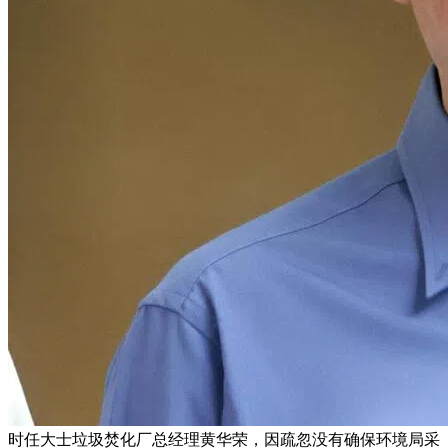
时任大士垃圾焚化厂总经理黄华荣，因疏忽没有确保环境局采