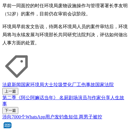
早前一同面控的时任环境局废物设施操作与管理署署长李友明
（52岁）的案件，目前仍在审前会议阶段。
环境局早前发文告说，待两名环境局人员的案件审结后，环境
局将与永续发展与环境部长共同研究法院判决，评估如何做出
人事方面的处置。
法庭新闻
国家环境局
大士垃圾焚化厂
工伤事故
国家法院
上一篇
第二季《阿公阿嫲话当年》 名厨剧场演员与作家分享人生故
事
下一篇
涉向7000个WhatsApp用户发钓鱼短信 两男子被控