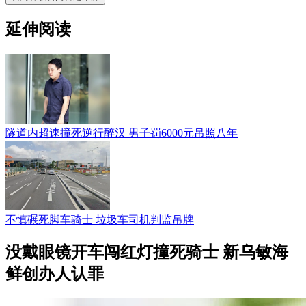
延伸阅读
隧道内超速撞死逆行醉汉 男子罚6000元吊照八年
不慎碾死脚车骑士 垃圾车司机判监吊牌
没戴眼镜开车闯红灯撞死骑士 新乌敏海
鲜创办人认罪