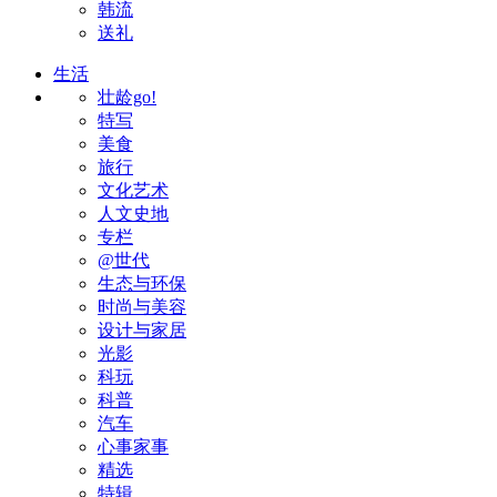
韩流
送礼
生活
壮龄go!
特写
美食
旅行
文化艺术
人文史地
专栏
@世代
生态与环保
时尚与美容
设计与家居
光影
科玩
科普
汽车
心事家事
精选
特辑