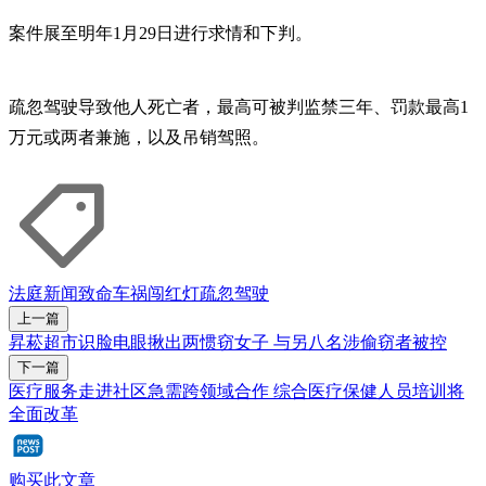
案件展至明年1月29日进行求情和下判。
疏忽驾驶导致他人死亡者，最高可被判监禁三年、罚款最高1
万元或两者兼施，以及吊销驾照。
法庭新闻
致命车祸
闯红灯
疏忽驾驶
上一篇
昇菘超市识脸电眼揪出两惯窃女子 与另八名涉偷窃者被控
下一篇
医疗服务走进社区急需跨领域合作 综合医疗保健人员培训将
全面改革
购买此文章