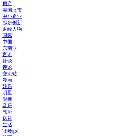
房产
美国股市
中小企业
起步创新
财经人物
国际
中国
东南亚
言论
社论
评论
交流站
漫画
娱乐
明星
影视
音乐
韩流
送礼
生活
壮龄go!