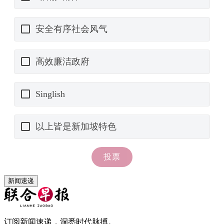
新闻速递
订阅新闻速递，洞悉时代脉搏。