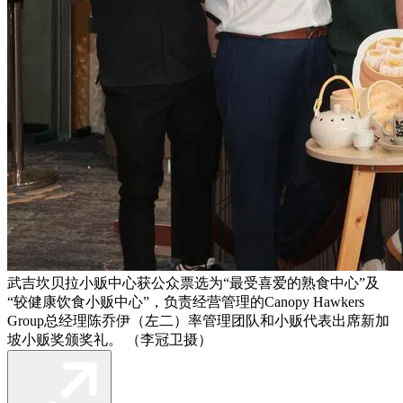
武吉坎贝拉小贩中心获公众票选为“最受喜爱的熟食中心”及
“较健康饮食小贩中心”，负责经营管理的Canopy Hawkers
Group总经理陈乔伊（左二）率管理团队和小贩代表出席新加
坡小贩奖颁奖礼。 （李冠卫摄）