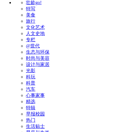
壮龄go!
特写
美食
旅行
文化艺术
人文史地
专栏
@世代
生态与环保
时尚与美容
设计与家居
光影
科玩
科普
汽车
心事家事
精选
特辑
早报校园
热门
生活贴士