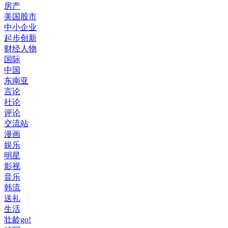
房产
美国股市
中小企业
起步创新
财经人物
国际
中国
东南亚
言论
社论
评论
交流站
漫画
娱乐
明星
影视
音乐
韩流
送礼
生活
壮龄go!