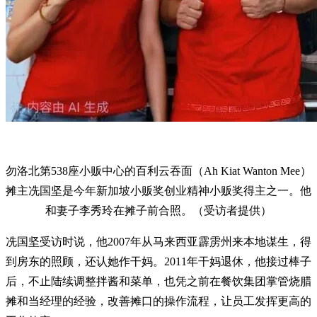
勿洛北第538座小贩中心的百利云吞面（Ah Kiat Wanton Mee）
摊主冼国坚是今年新加坡小贩奖创业精神小贩奖得主之一。他
和妻子李秀玲在摊子前合照。（受访者提供）
冼国坚受访时说，他2007年从马来西亚霹雳州来本地谋生，得
到房东的照顾，还认她作干妈。2011年干妈退休，他接过棒子
后，不止陆续调整拌酱和菜单，也凭之前在餐饮集团掌管烧腊
摊和当经理的经验，改善摊口的操作流程，让员工发挥更高的