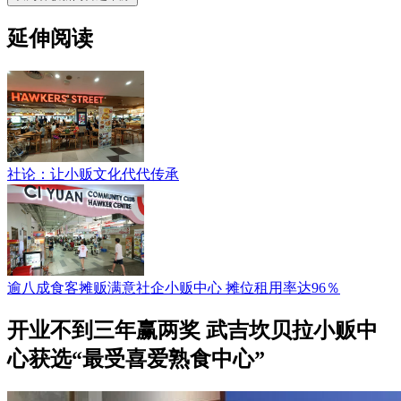
延伸阅读
社论：让小贩文化代代传承
逾八成食客摊贩满意社企小贩中心 摊位租用率达96％
开业不到三年赢两奖 武吉坎贝拉小贩中
心获选“最受喜爱熟食中心”