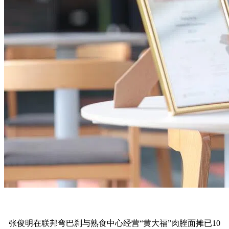
张俊明在联邦弯巴刹与熟食中心经营“黄大福”肉脞面摊已10