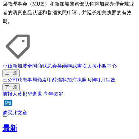
回教理事会（MUIS）和新加坡警察部队也将加速办理合规业
者的清真食品认证和售酒执照申请，并延长相关执照的有效
期。
小贩
新加坡全国商联总会
吴函燕
武吉坎贝拉
小贩中心
上一篇
三公司获海事局颁发甲醇燃料加注执照 明年1月生效
下一篇
前报人黄彬华逝世 享年89岁
购买此文章
最新