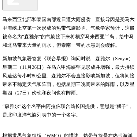
马来西亚北部和泰国南部近日遭大雨侵袭，直接导因是受马六
甲海峡上空第一次形成的热带气旋影响。气象学家预计，这股
被命名为“森雅尔”的气旋接下来将横穿马来西亚半岛，给中马
和北马带来大量的雨水，但泰南一带的水患则会缓解。
新加坡气象署答复《联合早报》询问时说，森雅尔（Senyar）
星期三（11月26日）在马六甲海峡罕见形成并增强，最大持续
风速达每小时80公里。森雅尔不会直接影响新加坡，但将间接
带来不稳定天气和阵雨，包括星期三晚间带来的阵雨，以及星
期四（27日）傍晚和夜间也有阵雨。
“森雅尔”这个名字由阿拉伯联合酋长国提供，意思是“狮子”，
是北印度洋气旋列表中的一个名字。
根据世界气象组织（WMO）的描述，热带气旋是在热带海洋