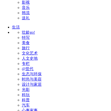
影视
音乐
韩流
送礼
生活
壮龄go!
特写
美食
旅行
文化艺术
人文史地
专栏
@世代
生态与环保
时尚与美容
设计与家居
光影
科玩
科普
汽车
心事家事