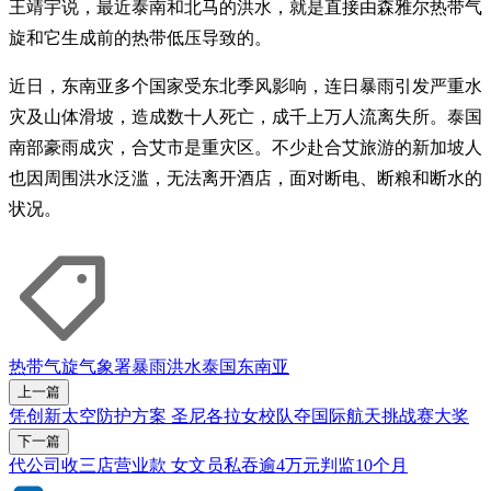
王靖宇说，最近泰南和北马的洪水，就是直接由森雅尔热带气
旋和它生成前的热带低压导致的。
近日，东南亚多个国家受东北季风影响，连日暴雨引发严重水
灾及山体滑坡，造成数十人死亡，成千上万人流离失所。泰国
南部豪雨成灾，合艾市是重灾区。不少赴合艾旅游的新加坡人
也因周围洪水泛滥，无法离开酒店，面对断电、断粮和断水的
状况。
热带气旋
气象署
暴雨
洪水
泰国
东南亚
上一篇
凭创新太空防护方案 圣尼各拉女校队夺国际航天挑战赛大奖
下一篇
代公司收三店营业款 女文员私吞逾4万元判监10个月