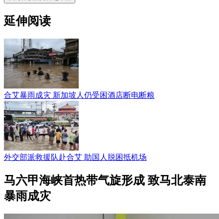
延伸阅读
合艾暴雨成灾 新加坡人仍受困酒店断电断粮
外交部派救援队赴合艾 助国人脱困抵机场
马六甲海峡首热带气旋形成 致马北泰南
暴雨成灾