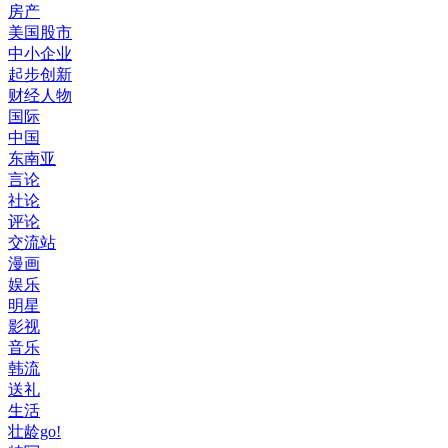
房产
美国股市
中小企业
起步创新
财经人物
国际
中国
东南亚
言论
社论
评论
交流站
漫画
娱乐
明星
影视
音乐
韩流
送礼
生活
壮龄go!