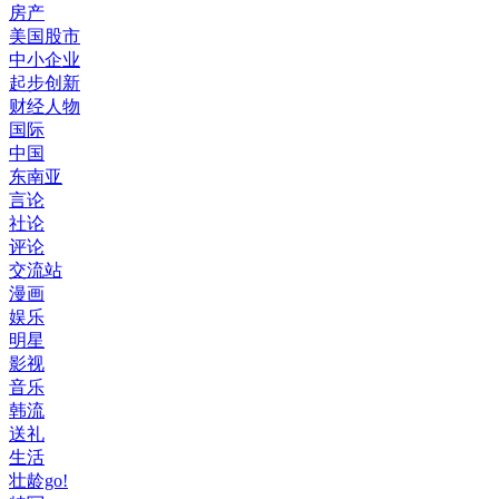
房产
美国股市
中小企业
起步创新
财经人物
国际
中国
东南亚
言论
社论
评论
交流站
漫画
娱乐
明星
影视
音乐
韩流
送礼
生活
壮龄go!