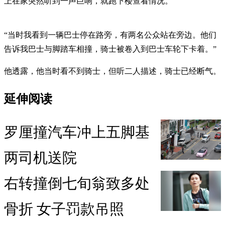
上在家突然听到一声巨响，就跑下楼查看情况。
“当时我看到一辆巴士停在路旁，有两名公众站在旁边。他们
告诉我巴士与脚踏车相撞，骑士被卷入到巴士车轮下卡着。”
他透露，他当时看不到骑士，但听二人描述，骑士已经断气。
延伸阅读
罗厘撞汽车冲上五脚基
两司机送院
右转撞倒七旬翁致多处
骨折 女子罚款吊照