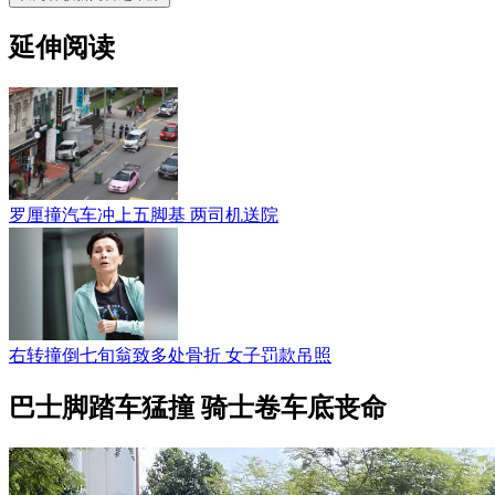
延伸阅读
罗厘撞汽车冲上五脚基 两司机送院
右转撞倒七旬翁致多处骨折 女子罚款吊照
巴士脚踏车猛撞 骑士卷车底丧命