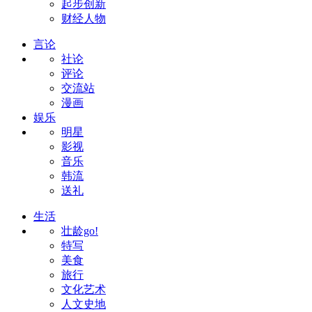
起步创新
财经人物
言论
社论
评论
交流站
漫画
娱乐
明星
影视
音乐
韩流
送礼
生活
壮龄go!
特写
美食
旅行
文化艺术
人文史地