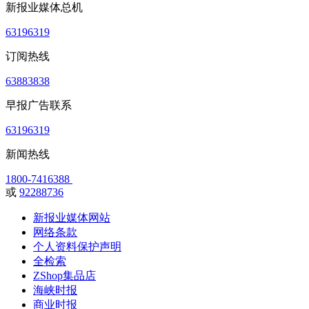
新报业媒体总机
63196319
订阅热线
63883838
早报广告联系
63196319
新闻热线
1800-7416388
或
92288736
新报业媒体网站
网络条款
个人资料保护声明
全检索
ZShop集品店
海峡时报
商业时报