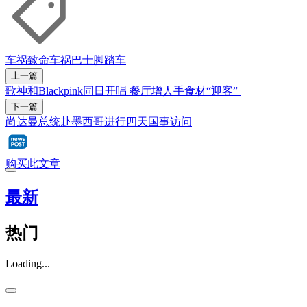
车祸
致命车祸
巴士
脚踏车
上一篇
歌神和Blackpink同日开唱 餐厅增人手食材“迎客”
下一篇
尚达曼总统赴墨西哥进行四天国事访问
购买此文章
最新
热门
Loading...