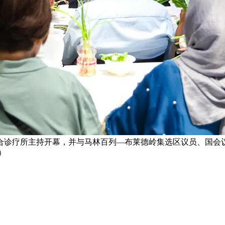
合诊疗所主持开幕，并与马林百列—布莱德岭集选区议员、国会
）