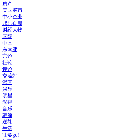
房产
美国股市
中小企业
起步创新
财经人物
国际
中国
东南亚
言论
社论
评论
交流站
漫画
娱乐
明星
影视
音乐
韩流
送礼
生活
壮龄go!