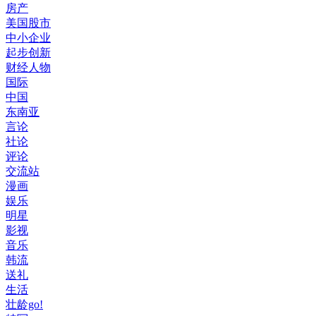
房产
美国股市
中小企业
起步创新
财经人物
国际
中国
东南亚
言论
社论
评论
交流站
漫画
娱乐
明星
影视
音乐
韩流
送礼
生活
壮龄go!