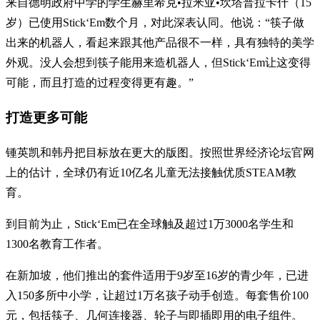
来自德明政府中学的学生赫里希克•拉米亚•坎塔普拉卡什（15
岁）已使用Stick‘Em数个月，对此深表认同。他说：“筷子做
出来的机器人，看起来跟其他产品很不一样，具有独特的美学
外观。没人会想到筷子能用来造机器人，但Stick‘Em让这变得
可能，而且打造的过程变得更有趣。”
打造更多可能
锺英凯和韩丹把目标放在更大的版图。按照世界经济论坛官网
上的估计，全球仍有近10亿名儿童无法接触优质STEAM教
育。
到目前为止，Stick‘Em已在全球触及超过1万3000名学生和
1300名教育工作者。
在新加坡，他们推出的套件适用于9岁至16岁的青少年，已进
入150多所中小学，让超过1万名孩子动手创造。每套售价100
元，包括筷子、几何连接器、轮子与即插即用的电子组件。