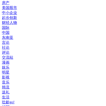
房产
美国股市
中小企业
起步创新
财经人物
国际
中国
东南亚
言论
社论
评论
交流站
漫画
娱乐
明星
影视
音乐
韩流
送礼
生活
壮龄go!