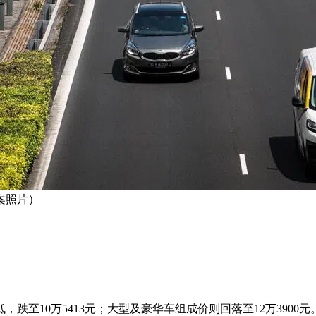
案照片）
跌至10万5413元；大型及豪华车组成价则回落至12万3900元