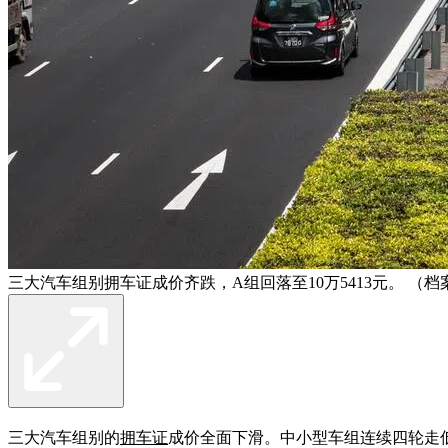
三大汽车组别拥车证成价齐跌，A组回落至10万5413元。 （档
三大汽车组别的
拥车证
成价全面下滑。中小型车组连续四轮走低，