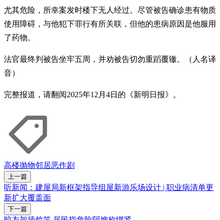
尤其危险，所幸案发时楼下无人经过。尽管被告确诊患有物质
使用障碍，与他犯下罪行有所关联，但他的患病原因是他服用
了药物。
法官最终判被告坐牢五周，并劝被告切勿重蹈覆辙。（人名译
音）
完整报道，请翻阅2025年12月4日的《新明日报》。
高楼抛物
邻居
恶作剧
上一篇
听新闻：建屋局新框架指导组屋新游乐场设计 | 职业病清单更
新扩大覆盖面
下一篇
晾衣架插竹竿 居民指危险阿嫂称绑紧