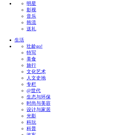
明星
影视
音乐
韩流
送礼
生活
壮龄go!
特写
美食
旅行
文化艺术
人文史地
专栏
@世代
生态与环保
时尚与美容
设计与家居
光影
科玩
科普
汽车