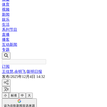
体育
视频
新闻
娱乐
生活
系列节目
直播
播客
互动新闻
专题
订阅
王佳慧
,
余明飞
/
新明日报
发布
/
2025年12月4日 14:32
小
标准
中
大
设为谷歌新闻首选来源