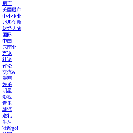
房产
美国股市
中小企业
起步创新
财经人物
国际
中国
东南亚
言论
社论
评论
交流站
漫画
娱乐
明星
影视
音乐
韩流
送礼
生活
壮龄go!