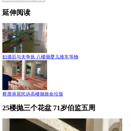
延伸阅读
妇酒后与夫争执 八楼抛婴儿推车等物
蔡厝港居民诉高楼抛致命垃圾
25楼抛三个花盆 71岁伯监五周