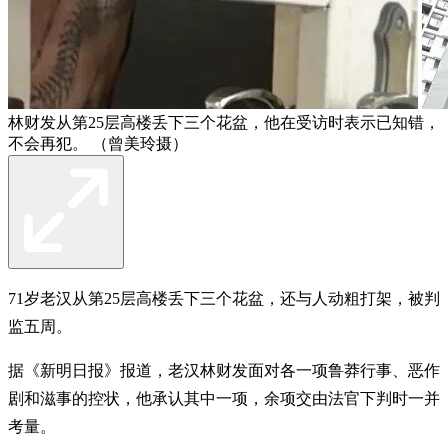
林财发从第25层高楼丢下三个花盆，他在受访时表示已知错，
不会再犯。 （曾美玲摄）
71岁老汉从第25层高楼丢下三个花盆，还与人动粗打架，被判
监五周。
据《新明日报》报道，老汉林财发面对各一项鲁莽行事、恶作
剧和滋事的控状，他承认其中一项，余项交由法官下判时一并
考量。