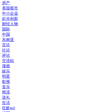
房产
美国股市
中小企业
起步创新
财经人物
国际
中国
东南亚
言论
社论
评论
交流站
漫画
娱乐
明星
影视
音乐
韩流
送礼
生活
壮龄go!