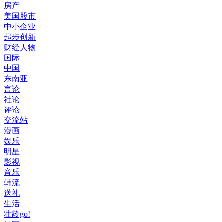
房产
美国股市
中小企业
起步创新
财经人物
国际
中国
东南亚
言论
社论
评论
交流站
漫画
娱乐
明星
影视
音乐
韩流
送礼
生活
壮龄go!