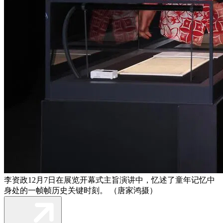
李资政12月7日在展览开幕式主旨演讲中，忆述了童年记忆中
身处的一帧帧历史关键时刻。 （唐家鸿摄）