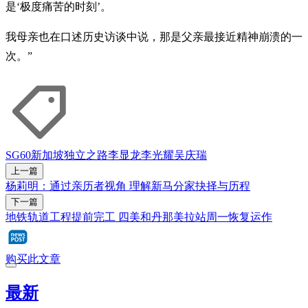
是‘极度痛苦的时刻’。
我母亲也在口述历史访谈中说，那是父亲最接近精神崩溃的一
次。”
SG60
新加坡独立之路
李显龙
李光耀
吴庆瑞
上一篇
杨莉明：通过亲历者视角 理解新马分家抉择与历程
下一篇
地铁轨道工程提前完工 四美和丹那美拉站周一恢复运作
购买此文章
最新