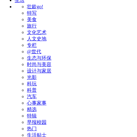
生活
壮龄go!
特写
美食
旅行
文化艺术
人文史地
专栏
@世代
生态与环保
时尚与美容
设计与家居
光影
科玩
科普
汽车
心事家事
精选
特辑
早报校园
热门
生活贴士