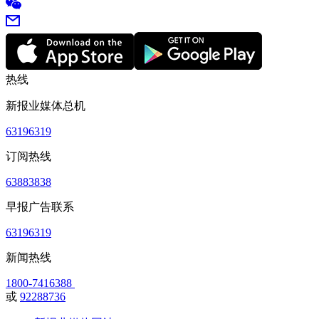
热线
新报业媒体总机
63196319
订阅热线
63883838
早报广告联系
63196319
新闻热线
1800-7416388
或
92288736