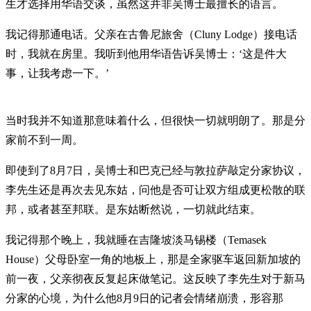
生才选择用华语交谈，虽然这并非吴博士最擅长的语言。
我记得那通电话。父亲在古鲁尼旅舍（Cluny Lodge）接电话
时，我就在房里。我听到他用华语告诉吴博士：‘这是件大
事，让我考虑一下。’
当时我并不知道那意味着什么，但很快一切就明朗了。那是分
家前不到一周。
即使到了8月7日，吴博士和巴克已经与敦拉萨敲定分家协议，
李先生还是再次去见东姑，问他是否可让双方组成更松散的联
邦，或者甚至邦联。是东姑断然说，一切就此结束。
我记得那个晚上，我就睡在吉隆坡淡马锡楼（Temasek
House）父母卧室一角的地板上，那是全家驱车返回新加坡的
前一夜，父亲彻夜反复起床做笔记。这反映了李先生对于新马
分家的心境，为什么他8月9日的记者会情绪崩溃，形容那