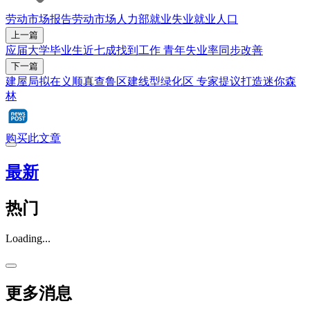
劳动市场报告
劳动市场
人力部
就业
失业
就业人口
上一篇
应届大学毕业生近七成找到工作 青年失业率同步改善
下一篇
建屋局拟在义顺真查鲁区建线型绿化区 专家提议打造迷你森
林
购买此文章
最新
热门
Loading...
更多消息