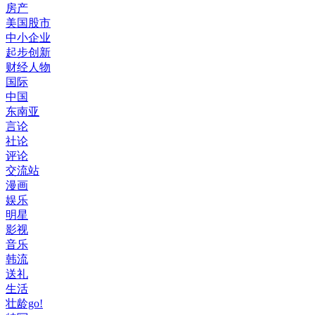
房产
美国股市
中小企业
起步创新
财经人物
国际
中国
东南亚
言论
社论
评论
交流站
漫画
娱乐
明星
影视
音乐
韩流
送礼
生活
壮龄go!