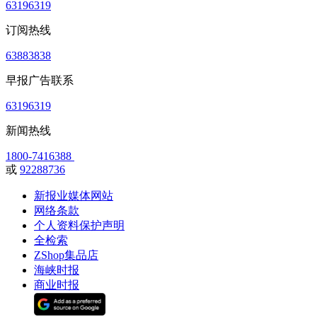
63196319
订阅热线
63883838
早报广告联系
63196319
新闻热线
1800-7416388
或
92288736
新报业媒体网站
网络条款
个人资料保护声明
全检索
ZShop集品店
海峡时报
商业时报