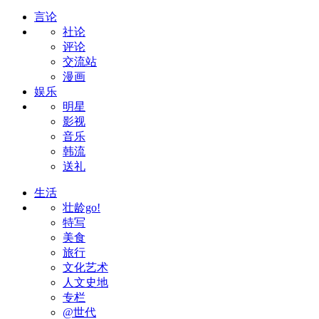
言论
社论
评论
交流站
漫画
娱乐
明星
影视
音乐
韩流
送礼
生活
壮龄go!
特写
美食
旅行
文化艺术
人文史地
专栏
@世代