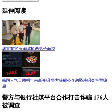
延伸阅读
涉冒充官员诈骗案 两男子面控
韩国人气天团明年来新开唱 警方提醒公众勿坠演唱会售票骗
局
警方与银行社媒平台合作打击诈骗 176人
被调查