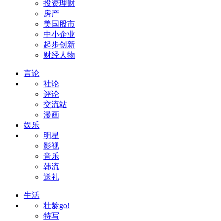
投资理财
房产
美国股市
中小企业
起步创新
财经人物
言论
社论
评论
交流站
漫画
娱乐
明星
影视
音乐
韩流
送礼
生活
壮龄go!
特写