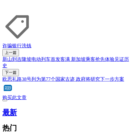
诈骗
银行
洗钱
上一篇
新山到吉隆坡电动列车首发客满 新加坡乘客抢先体验见证历
史
下一篇
欧思礼路38号列为第77个国家古迹 政府将研究下一步方案
购买此文章
最新
热门