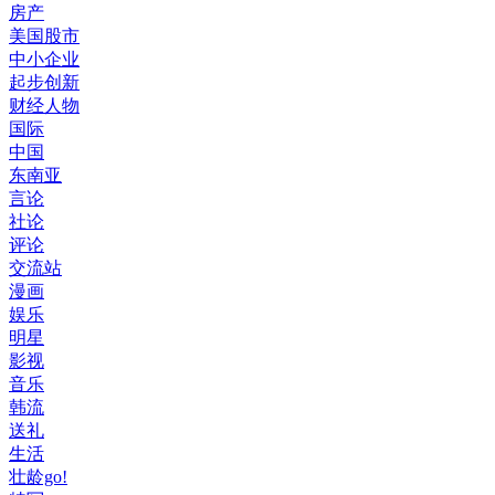
房产
美国股市
中小企业
起步创新
财经人物
国际
中国
东南亚
言论
社论
评论
交流站
漫画
娱乐
明星
影视
音乐
韩流
送礼
生活
壮龄go!