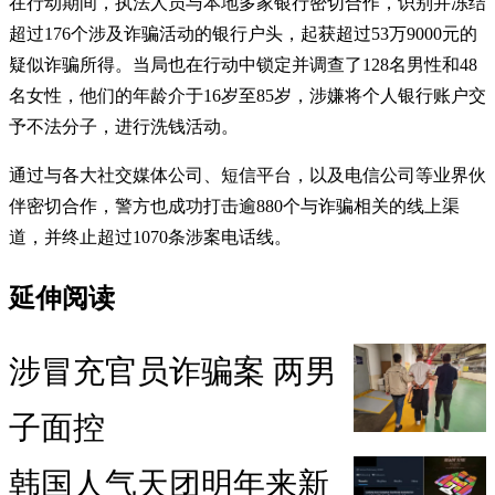
在行动期间，执法人员与本地多家银行密切合作，识别并冻结
超过176个涉及诈骗活动的银行户头，起获超过53万9000元的
疑似诈骗所得。当局也在行动中锁定并调查了128名男性和48
名女性，他们的年龄介于16岁至85岁，涉嫌将个人银行账户交
予不法分子，进行洗钱活动。
通过与各大社交媒体公司、短信平台，以及电信公司等业界伙
伴密切合作，警方也成功打击逾880个与诈骗相关的线上渠
道，并终止超过1070条涉案电话线。
延伸阅读
涉冒充官员诈骗案 两男
子面控
韩国人气天团明年来新