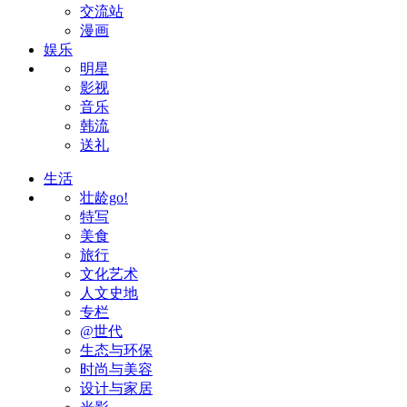
交流站
漫画
娱乐
明星
影视
音乐
韩流
送礼
生活
壮龄go!
特写
美食
旅行
文化艺术
人文史地
专栏
@世代
生态与环保
时尚与美容
设计与家居