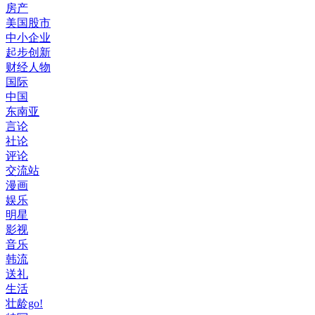
房产
美国股市
中小企业
起步创新
财经人物
国际
中国
东南亚
言论
社论
评论
交流站
漫画
娱乐
明星
影视
音乐
韩流
送礼
生活
壮龄go!