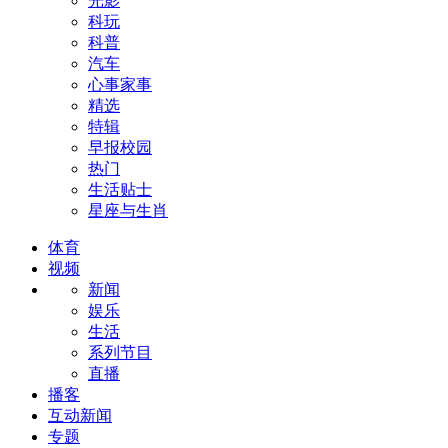
光影
科玩
科普
汽车
心事家事
精选
特辑
早报校园
热门
生活贴士
星座与生肖
体育
视频
新闻
娱乐
生活
系列节目
直播
播客
互动新闻
专题