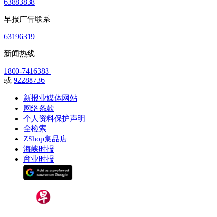
63883838
早报广告联系
63196319
新闻热线
1800-7416388
或
92288736
新报业媒体网站
网络条款
个人资料保护声明
全检索
ZShop集品店
海峡时报
商业时报