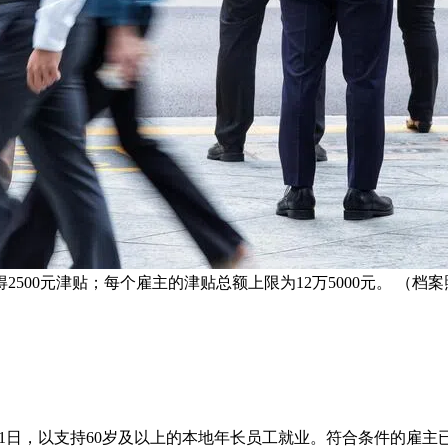
500元津贴；每个雇主的津贴总额上限为12万5000元。 （档
月31日，以支持60岁及以上的本地年长员工就业。符合条件的雇主