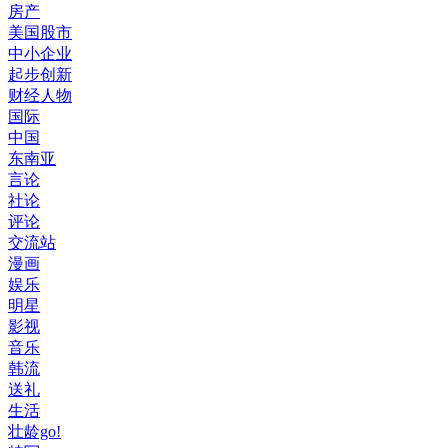
房产
美国股市
中小企业
起步创新
财经人物
国际
中国
东南亚
言论
社论
评论
交流站
漫画
娱乐
明星
影视
音乐
韩流
送礼
生活
壮龄go!