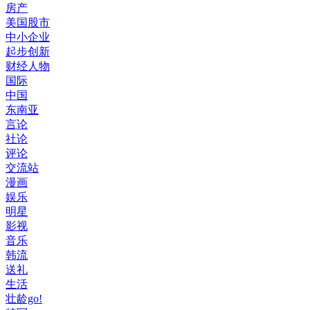
房产
美国股市
中小企业
起步创新
财经人物
国际
中国
东南亚
言论
社论
评论
交流站
漫画
娱乐
明星
影视
音乐
韩流
送礼
生活
壮龄go!