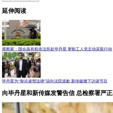
延伸阅读
观察家：国会虽有权依法惩处毕丹星 更盼工人党主动采取行动
毕丹星为“舆论凌驾法律”说向法院道歉 新传媒撤下访谈节目
向毕丹星和新传媒发警告信 总检察署严