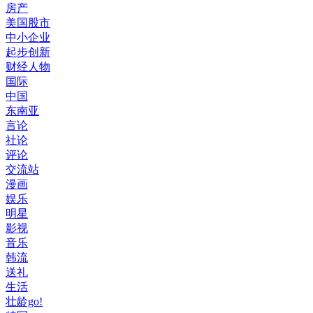
房产
美国股市
中小企业
起步创新
财经人物
国际
中国
东南亚
言论
社论
评论
交流站
漫画
娱乐
明星
影视
音乐
韩流
送礼
生活
壮龄go!