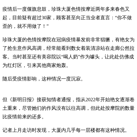
疫情后一度偃旗息鼓，珍珠大厦色情按摩近两年多来春色又
起，目前疑有超过30家，顾客甚至向正当业者直言：“你不做
歪的，就不用做了！”
珍珠大厦的色情按摩院在冠病疫情暴发前非常猖獗，有艳女为
了抢生意作风高调，经常能看到数女着装清凉站在走廊公然拉
客。当时甚至还有美容院以“喝人奶”作为噱头，让此处仿佛成
为红灯区，引来其他商家炮轰。
随后受疫情影响，这种情况一度沉寂。
但《新明日报》接获知情者通报，指从2022年开始艳女逐渐卷
土重来，尽管她们的作风没有以往高调，但此处按摩院的数量
比疫情前来的还多。
记者上月走访时发现，大厦内几乎每一层楼都有这种情况。