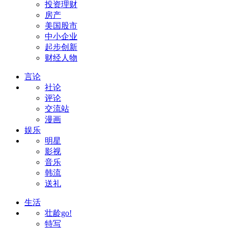
投资理财
房产
美国股市
中小企业
起步创新
财经人物
言论
社论
评论
交流站
漫画
娱乐
明星
影视
音乐
韩流
送礼
生活
壮龄go!
特写