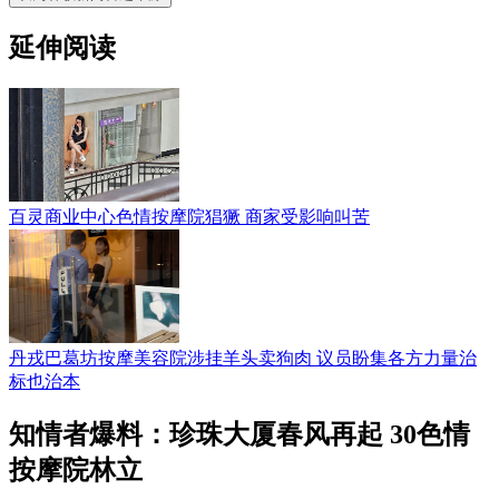
延伸阅读
百灵商业中心色情按摩院猖獗 商家受影响叫苦
丹戎巴葛坊按摩美容院涉挂羊头卖狗肉 议员盼集各方力量治
标也治本
知情者爆料：珍珠大厦春风再起 30色情
按摩院林立