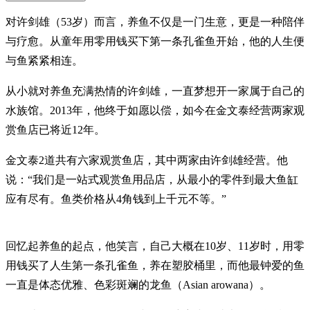
对许剑雄（53岁）而言，养鱼不仅是一门生意，更是一种陪伴
与疗愈。从童年用零用钱买下第一条孔雀鱼开始，他的人生便
与鱼紧紧相连。
从小就对养鱼充满热情的许剑雄，一直梦想开一家属于自己的
水族馆。2013年，他终于如愿以偿，如今在金文泰经营两家观
赏鱼店已将近12年。
金文泰2道共有六家观赏鱼店，其中两家由许剑雄经营。他
说：“我们是一站式观赏鱼用品店，从最小的零件到最大鱼缸
应有尽有。鱼类价格从4角钱到上千元不等。”
回忆起养鱼的起点，他笑言，自己大概在10岁、11岁时，用零
用钱买了人生第一条孔雀鱼，养在塑胶桶里，而他最钟爱的鱼
一直是体态优雅、色彩斑斓的龙鱼（Asian arowana）。