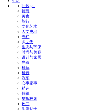
生活
壮龄go!
特写
美食
旅行
文化艺术
人文史地
专栏
@世代
生态与环保
时尚与美容
设计与家居
光影
科玩
科普
汽车
心事家事
精选
特辑
早报校园
热门
生活贴士