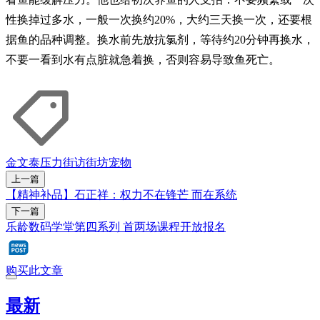
性换掉过多水，一般一次换约20%，大约三天换一次，还要根
据鱼的品种调整。换水前先放抗氯剂，等待约20分钟再换水，
不要一看到水有点脏就急着换，否则容易导致鱼死亡。
金文泰
压力
街访街坊
宠物
上一篇
【精神补品】石正祥：权力不在锋芒 而在系统
下一篇
乐龄数码学堂第四系列 首两场课程开放报名
购买此文章
最新