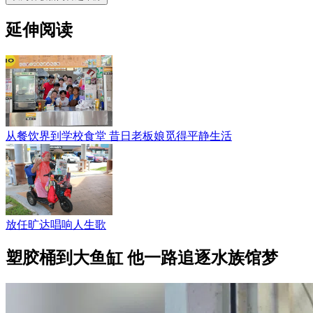
延伸阅读
从餐饮界到学校食堂 昔日老板娘觅得平静生活
放任旷达唱响人生歌
塑胶桶到大鱼缸 他一路追逐水族馆梦