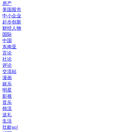
房产
美国股市
中小企业
起步创新
财经人物
国际
中国
东南亚
言论
社论
评论
交流站
漫画
娱乐
明星
影视
音乐
韩流
送礼
生活
壮龄go!