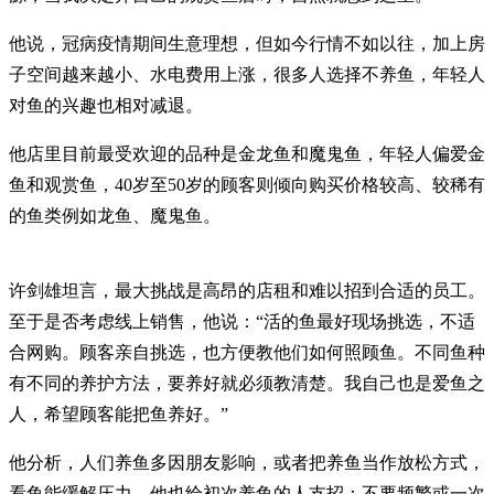
他说，冠病疫情期间生意理想，但如今行情不如以往，加上房
子空间越来越小、水电费用上涨，很多人选择不养鱼，年轻人
对鱼的兴趣也相对减退。
他店里目前最受欢迎的品种是金龙鱼和魔鬼鱼，年轻人偏爱金
鱼和观赏鱼，40岁至50岁的顾客则倾向购买价格较高、较稀有
的鱼类例如龙鱼、魔鬼鱼。
许剑雄坦言，最大挑战是高昂的店租和难以招到合适的员工。
至于是否考虑线上销售，他说：“活的鱼最好现场挑选，不适
合网购。顾客亲自挑选，也方便教他们如何照顾鱼。不同鱼种
有不同的养护方法，要养好就必须教清楚。我自己也是爱鱼之
人，希望顾客能把鱼养好。”
他分析，人们养鱼多因朋友影响，或者把养鱼当作放松方式，
看鱼能缓解压力。他也给初次养鱼的人支招：不要频繁或一次