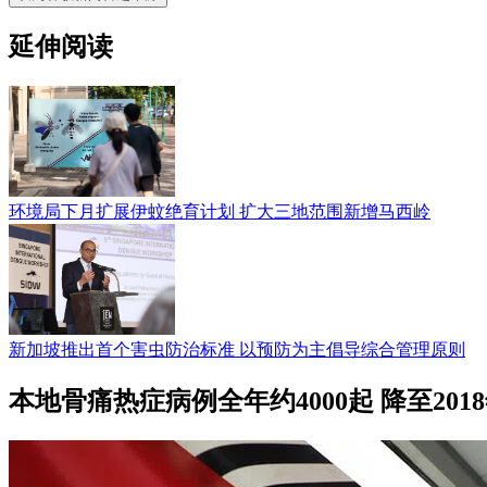
延伸阅读
环境局下月扩展伊蚊绝育计划 扩大三地范围新增马西岭
新加坡推出首个害虫防治标准 以预防为主倡导综合管理原则
本地骨痛热症病例全年约4000起 降至20