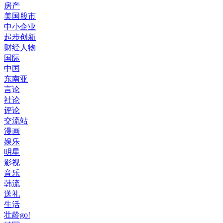
房产
美国股市
中小企业
起步创新
财经人物
国际
中国
东南亚
言论
社论
评论
交流站
漫画
娱乐
明星
影视
音乐
韩流
送礼
生活
壮龄go!