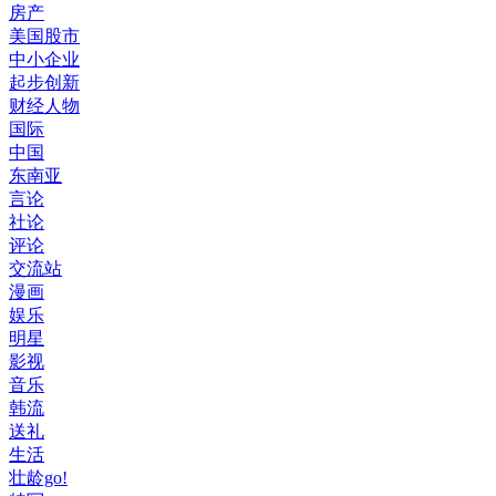
房产
美国股市
中小企业
起步创新
财经人物
国际
中国
东南亚
言论
社论
评论
交流站
漫画
娱乐
明星
影视
音乐
韩流
送礼
生活
壮龄go!