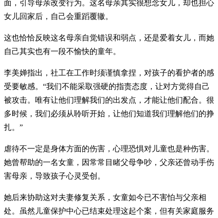
面，引导母亲改变行为。这名母亲其实很想念女儿，却也担心
女儿回家后，自己会重蹈覆辙。
这也恰恰反映这名母亲自觉错误和弱点，还是爱着女儿，而她
自己其实也有一段不愉快的童年。
李美婵指出，社工在工作时须谨慎拿捏，对孩子的看护者的感
受要敏感。“我们不能采取强硬的指责态度，让对方觉得自己
被攻击。唯有让他们理解我们的出发点，才能让他们配合。很
多时候，我们必须从聆听开始，让他们知道我们理解他们的挣
扎。”
虐待不一定是身体方面的伤害，心理恐惧对儿童也是种伤害。
她曾帮助的一名女童，因常常目睹父母争吵，父亲还曾动手伤
害母亲，导致孩子心灵受创。
她后来协助这对夫妻修复关系，女童如今已不害怕与父亲相
处。虽然儿童保护中心已结束处理这起个案，但有关家庭服务