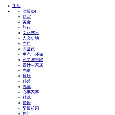
生活
壮龄go!
特写
美食
旅行
文化艺术
人文史地
专栏
@世代
生态与环保
时尚与美容
设计与家居
光影
科玩
科普
汽车
心事家事
精选
特辑
早报校园
热门