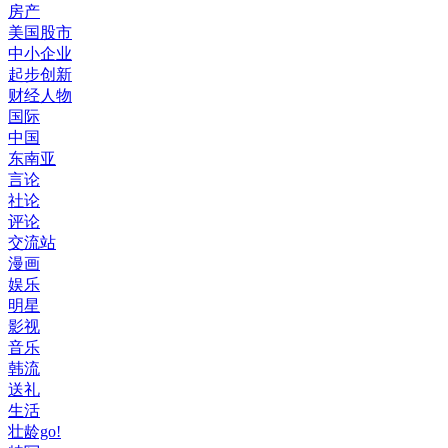
房产
美国股市
中小企业
起步创新
财经人物
国际
中国
东南亚
言论
社论
评论
交流站
漫画
娱乐
明星
影视
音乐
韩流
送礼
生活
壮龄go!