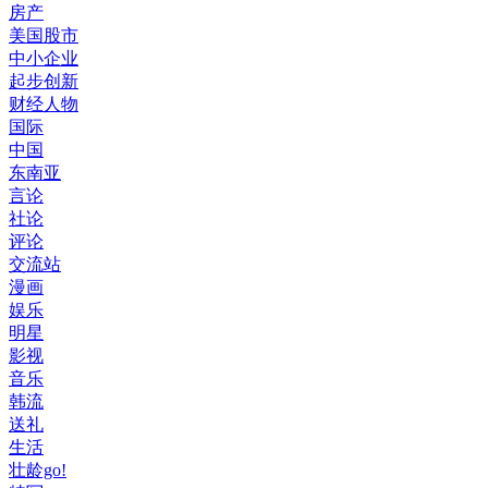
房产
美国股市
中小企业
起步创新
财经人物
国际
中国
东南亚
言论
社论
评论
交流站
漫画
娱乐
明星
影视
音乐
韩流
送礼
生活
壮龄go!