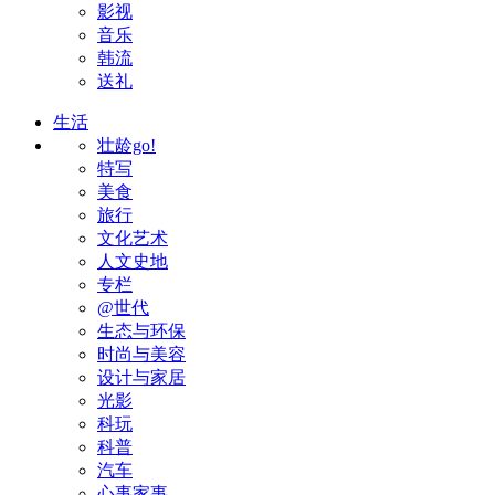
影视
音乐
韩流
送礼
生活
壮龄go!
特写
美食
旅行
文化艺术
人文史地
专栏
@世代
生态与环保
时尚与美容
设计与家居
光影
科玩
科普
汽车
心事家事