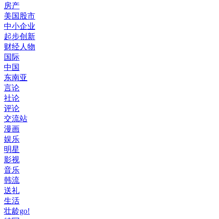
房产
美国股市
中小企业
起步创新
财经人物
国际
中国
东南亚
言论
社论
评论
交流站
漫画
娱乐
明星
影视
音乐
韩流
送礼
生活
壮龄go!