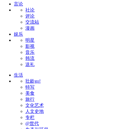
言论
社论
评论
交流站
漫画
娱乐
明星
影视
音乐
韩流
送礼
生活
壮龄go!
特写
美食
旅行
文化艺术
人文史地
专栏
@世代