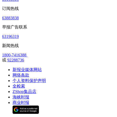
订阅热线
63883838
早报广告联系
63196319
新闻热线
1800-7416388
或
92288736
新报业媒体网站
网络条款
个人资料保护声明
全检索
ZShop集品店
海峡时报
商业时报