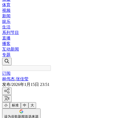
体育
视频
新闻
娱乐
生活
系列节目
直播
播客
互动新闻
专题
订阅
林伟杰
,
张佳莹
发布
/
2026年1月15日 23:51
小
标准
中
大
设为谷歌新闻首选来源