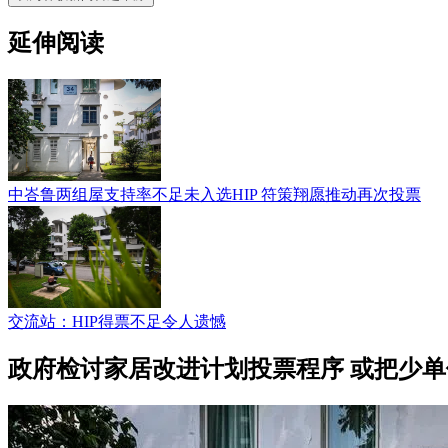
延伸阅读
中峇鲁两组屋支持率不足未入选HIP 符策翔愿推动再次投票
交流站：HIP得票不足令人遗憾
政府检讨家居改进计划投票程序 或把少