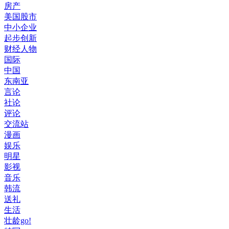
房产
美国股市
中小企业
起步创新
财经人物
国际
中国
东南亚
言论
社论
评论
交流站
漫画
娱乐
明星
影视
音乐
韩流
送礼
生活
壮龄go!