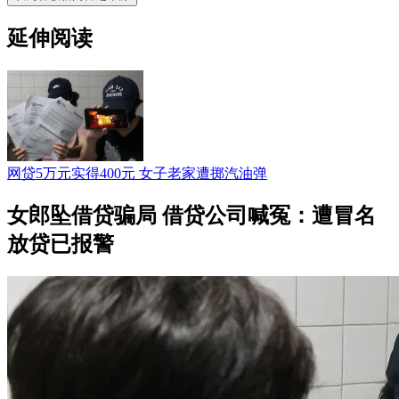
延伸阅读
网贷5万元实得400元 女子老家遭掷汽油弹
女郎坠借贷骗局 借贷公司喊冤：遭冒名
放贷已报警