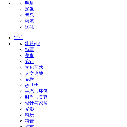
明星
影视
音乐
韩流
送礼
生活
壮龄go!
特写
美食
旅行
文化艺术
人文史地
专栏
@世代
生态与环保
时尚与美容
设计与家居
光影
科玩
科普
汽车