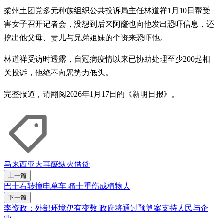
柔州土团党多元种族组织公共投诉局主任林道祥1月10日帮受
害女子召开记者会，没想到后来阿窿也向他发出恐吓信息，还
挖出他父母、妻儿与兄弟姐妹的个资来恐吓他。
林道祥受访时透露，自冠病疫情以来已协助处理至少200起相
关投诉，他绝不向恶势力低头。
完整报道，请翻阅2026年1月17日的《新明日报》。
马来西亚
大耳窿
纵火
借贷
上一篇
巴士右转撞电单车 骑士重伤成植物人
下一篇
李资政：外部环境仍有变数 政府将通过预算案支持人民与企