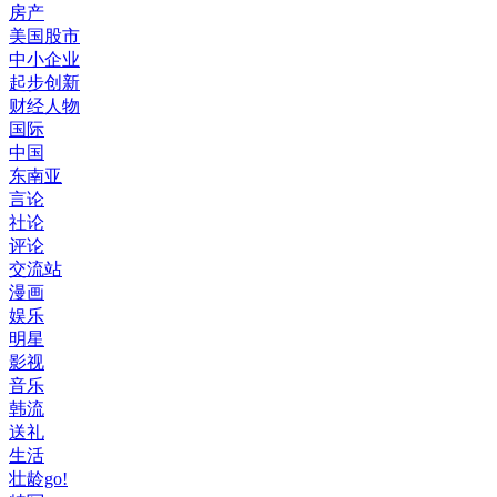
房产
美国股市
中小企业
起步创新
财经人物
国际
中国
东南亚
言论
社论
评论
交流站
漫画
娱乐
明星
影视
音乐
韩流
送礼
生活
壮龄go!