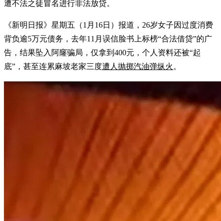
遭不法之徒冒名进行非法放贷。
《新明日报》星期五（1月16日）报道，26岁女子因过度消费
背负逾5万元债务，去年11月误信脸书上标榜“合法借贷”的广
告，结果坠入阿窿骗局，仅拿到400元，个人资料还被“起
底”，甚至连累麻坡老家三度
遭人抛掷汽油弹纵火
。