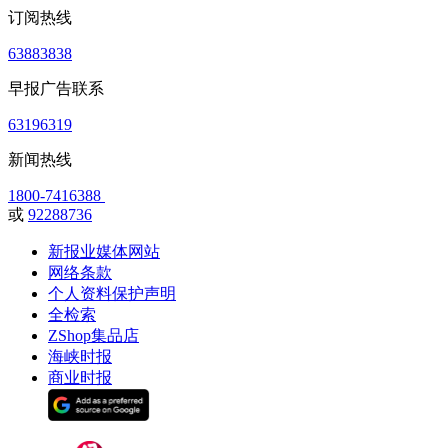
订阅热线
63883838
早报广告联系
63196319
新闻热线
1800-7416388
或
92288736
新报业媒体网站
网络条款
个人资料保护声明
全检索
ZShop集品店
海峡时报
商业时报