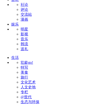
社论
评论
交流站
漫画
娱乐
明星
影视
音乐
韩流
送礼
生活
壮龄go!
特写
美食
旅行
文化艺术
人文史地
专栏
@世代
生态与环保