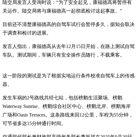
陆交局发言人受询时说：“为了安全起见，康福德高将暂停有
关运作。陆交局将与康福德高一起彻底检讨这起事故。”
目前还不清楚康福德高的自驾车试行会暂停多久，据知会取决
于调查和检讨的进展。
发言人指出，康福德高从去年12月15日开始，在路上测试自驾
车队。测试期间，车辆只有安全操作员随行，不载乘客。
这一阶段的测试是为了根据实地运行条件校准自驾车上的传感
器。
发生车祸的2号路线共经七站，包括榜鹅生活聚场、榜鹅
Waterway Sunrise、榜鹅综合社区中心、榜鹅北岸、榜鹅海岸
广场和Oasis Terraces。这条路线来回12公里，车程为55分钟，
可节省多达15分钟通行时间。
交通部代部长兼财政部高级政务部长
萧振祥
在2025年9月20日