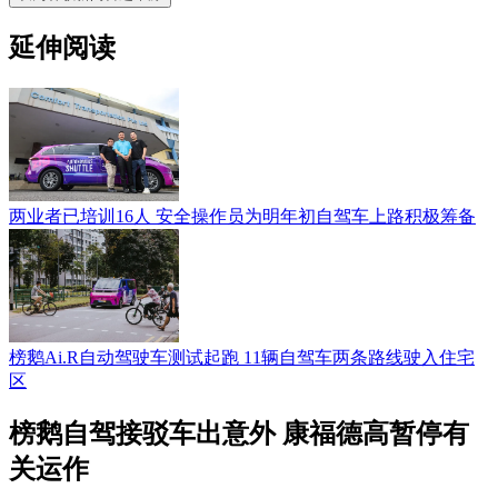
延伸阅读
两业者已培训16人 安全操作员为明年初自驾车上路积极筹备
榜鹅Ai.R自动驾驶车测试起跑 11辆自驾车两条路线驶入住宅
区
榜鹅自驾接驳车出意外 康福德高暂停有
关运作