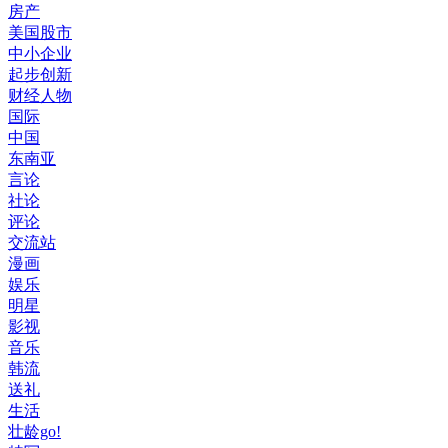
房产
美国股市
中小企业
起步创新
财经人物
国际
中国
东南亚
言论
社论
评论
交流站
漫画
娱乐
明星
影视
音乐
韩流
送礼
生活
壮龄go!