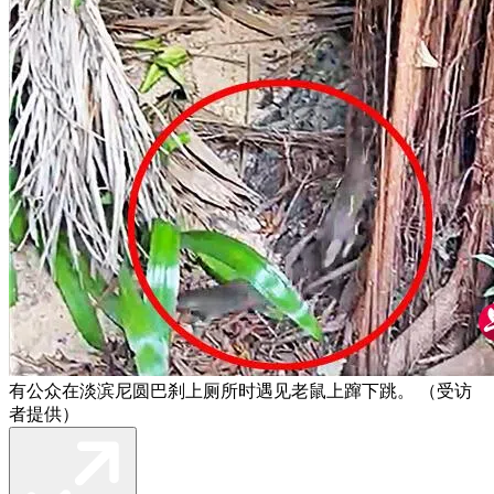
有公众在淡滨尼圆巴刹上厕所时遇见老鼠上蹿下跳。 （受访
者提供）