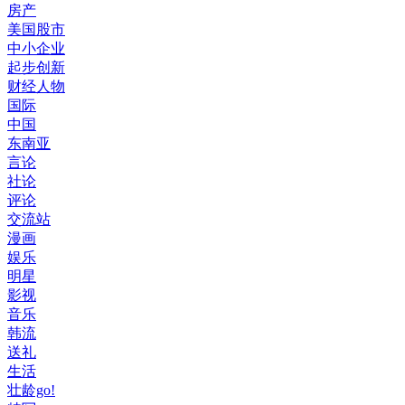
房产
美国股市
中小企业
起步创新
财经人物
国际
中国
东南亚
言论
社论
评论
交流站
漫画
娱乐
明星
影视
音乐
韩流
送礼
生活
壮龄go!