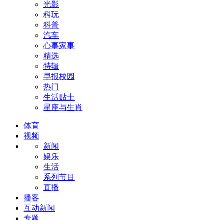
光影
科玩
科普
汽车
心事家事
精选
特辑
早报校园
热门
生活贴士
星座与生肖
体育
视频
新闻
娱乐
生活
系列节目
直播
播客
互动新闻
专题