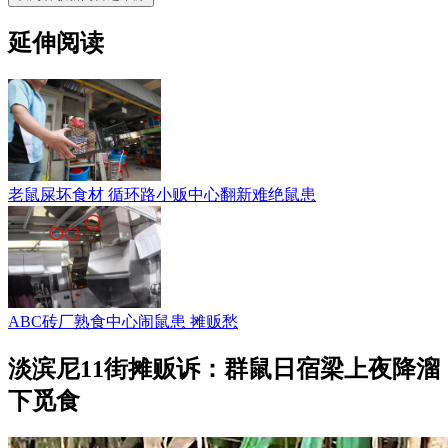
延伸阅读
老鼠屎坏食材 循环路小贩中心翻新难绝鼠患
ABC砖厂熟食中心闹鼠患 摊贩愁
淡滨尼11街摊贩诉：群鼠日宿梁上夜降溜
下觅食