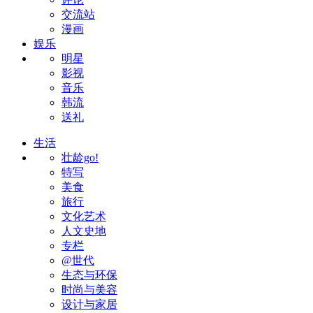
交流站
漫画
娱乐
明星
影视
音乐
韩流
送礼
生活
壮龄go!
特写
美食
旅行
文化艺术
人文史地
专栏
@世代
生态与环保
时尚与美容
设计与家居