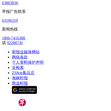
63883838
早报广告联系
63196319
新闻热线
1800-7416388
或
92288736
新报业媒体网站
网络条款
个人资料保护声明
全检索
ZShop集品店
海峡时报
商业时报