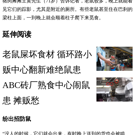
猪肉摊摊主黄先生（71岁）告诉记者，老鼠较多，晚上就能看
见它们的踪影，尤其是附近的厕所。有些老鼠甚至住在巴刹的
梁柱上面，一到晚上就会顺着柱子爬下来觅食。
延伸阅读
老鼠屎坏食材 循环路小
贩中心翻新难绝鼠患
ABC砖厂熟食中心闹鼠
患 摊贩愁
纷出招防鼠
“没人的时候，它们就会出来，有时晚上送到的货也会被啃