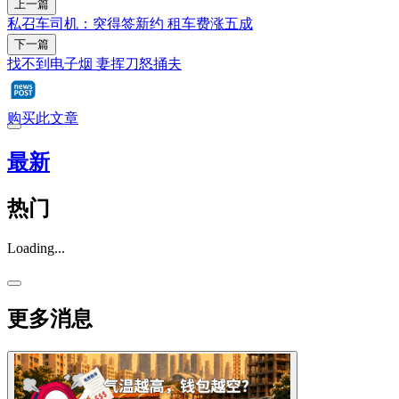
上一篇
私召车司机：突得签新约 租车费涨五成
下一篇
找不到电子烟 妻挥刀怒捅夫
购买此文章
最新
热门
Loading...
更多消息