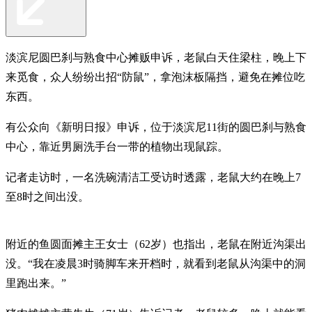
淡滨尼圆巴刹与熟食中心摊贩申诉，老鼠白天住梁柱，晚上下
来觅食，众人纷纷出招“防鼠”，拿泡沫板隔挡，避免在摊位吃
东西。
有公众向《新明日报》申诉，位于淡滨尼11街的圆巴刹与熟食
中心，靠近男厕洗手台一带的植物出现鼠踪。
记者走访时，一名洗碗清洁工受访时透露，老鼠大约在晚上7
至8时之间出没。
附近的鱼圆面摊主王女士（62岁）也指出，老鼠在附近沟渠出
没。“我在凌晨3时骑脚车来开档时，就看到老鼠从沟渠中的洞
里跑出来。”