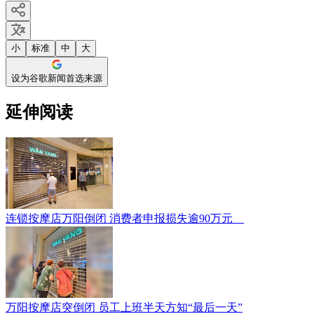
小
标准
中
大
设为谷歌新闻首选来源
延伸阅读
连锁按摩店万阳倒闭 消费者申报损失逾90万元
万阳按摩店突倒闭 员工上班半天方知“最后一天”