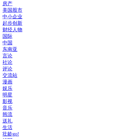
房产
美国股市
中小企业
起步创新
财经人物
国际
中国
东南亚
言论
社论
评论
交流站
漫画
娱乐
明星
影视
音乐
韩流
送礼
生活
壮龄go!