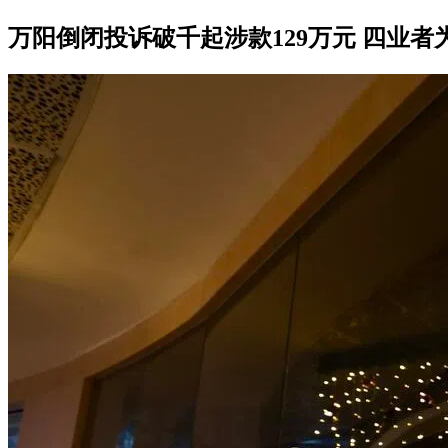
万阳倒闭投诉破千起涉款129万元 四业