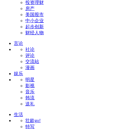
投资理财
房产
美国股市
中小企业
起步创新
财经人物
言论
社论
评论
交流站
漫画
娱乐
明星
影视
音乐
韩流
送礼
生活
壮龄go!
特写