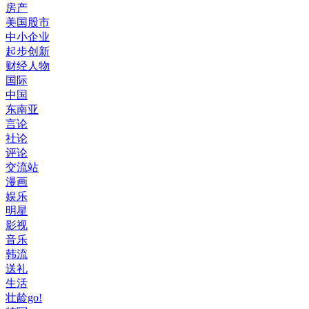
房产
美国股市
中小企业
起步创新
财经人物
国际
中国
东南亚
言论
社论
评论
交流站
漫画
娱乐
明星
影视
音乐
韩流
送礼
生活
壮龄go!