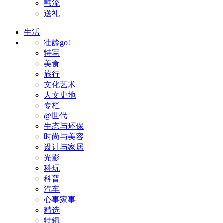
韩流
送礼
生活
壮龄go!
特写
美食
旅行
文化艺术
人文史地
专栏
@世代
生态与环保
时尚与美容
设计与家居
光影
科玩
科普
汽车
心事家事
精选
特辑