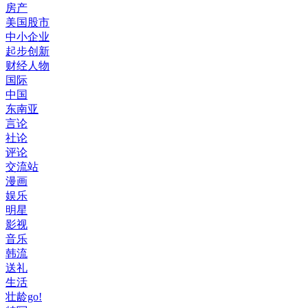
房产
美国股市
中小企业
起步创新
财经人物
国际
中国
东南亚
言论
社论
评论
交流站
漫画
娱乐
明星
影视
音乐
韩流
送礼
生活
壮龄go!