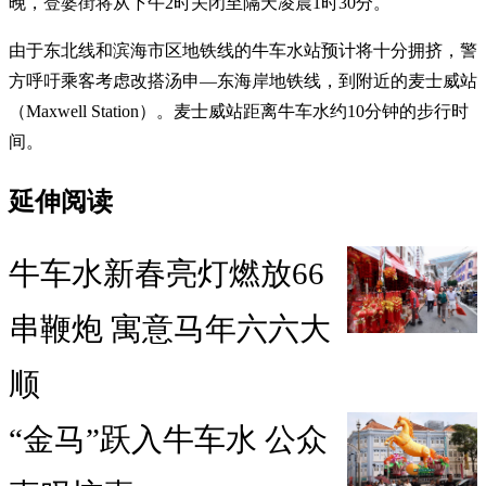
晚，登婆街将从下午2时关闭至隔天凌晨1时30分。
由于东北线和滨海市区地铁线的牛车水站预计将十分拥挤，警
方呼吁乘客考虑改搭汤申—东海岸地铁线，到附近的麦士威站
（Maxwell Station）。麦士威站距离牛车水约10分钟的步行时
间。
延伸阅读
牛车水新春亮灯燃放66
串鞭炮 寓意马年六六大
顺
“金马”跃入牛车水 公众