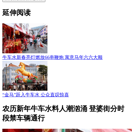
延伸阅读
牛车水新春亮灯燃放66串鞭炮 寓意马年六六大顺
“金马”跃入牛车水 公众直叹惊喜
农历新年牛车水料人潮汹涌 登婆街分时
段禁车辆通行