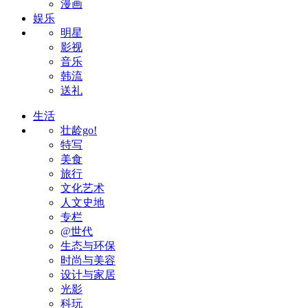
漫画
娱乐
明星
影视
音乐
韩流
送礼
生活
壮龄go!
特写
美食
旅行
文化艺术
人文史地
专栏
@世代
生态与环保
时尚与美容
设计与家居
光影
科玩