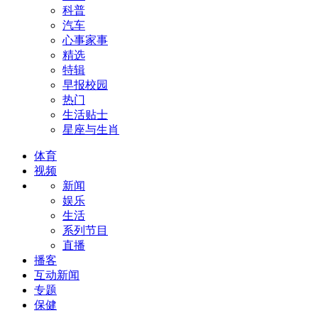
科普
汽车
心事家事
精选
特辑
早报校园
热门
生活贴士
星座与生肖
体育
视频
新闻
娱乐
生活
系列节目
直播
播客
互动新闻
专题
保健