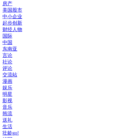
房产
美国股市
中小企业
起步创新
财经人物
国际
中国
东南亚
言论
社论
评论
交流站
漫画
娱乐
明星
影视
音乐
韩流
送礼
生活
壮龄go!