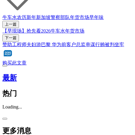
牛车水
农历新年
新加坡警察部队
年货市场
早年味
上一篇
【早现场】抢先看2026牛车水年货市场
下一篇
赞助工程师夫妇游巴黎 华为前客户总监串谋行贿被判坐牢
购买此文章
最新
热门
Loading...
更多消息