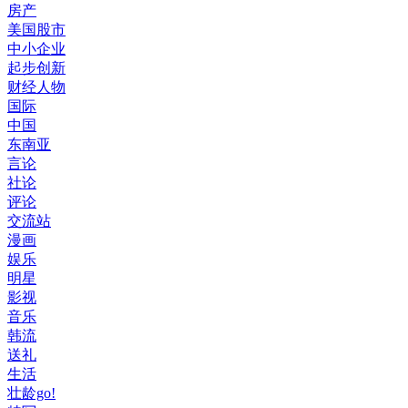
房产
美国股市
中小企业
起步创新
财经人物
国际
中国
东南亚
言论
社论
评论
交流站
漫画
娱乐
明星
影视
音乐
韩流
送礼
生活
壮龄go!