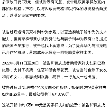
后来改口要2万元，但被告没有同意。被告建议黄家祥放宽内
部招标规格，声称可以与因放宽规格得以招标的系统整合商接
洽，以满足黄家祥的要求。
被告过后邀请黄家祥到华为参观，以更透彻地了解华为的技术
能力，但黄家祥却要求被告赞助他与妻子到华为设有业务据点
的法国巴黎旅行。被告也找上蒋志成，为了提高华为与挪拉电
讯合作的概率，蒋志成表示愿意一同赞助黄家祥出国。
2022年3月11日至20日，被告和蒋志成赞助黄家祥夫妇到巴黎
旅游，支付了机票、住宿和膳食等花费。被告当时也带了女友
和两名女儿，蒋志成则跟妻儿随行，一行九人一起出游。
被告过后以“出差费”的名义向公司报销，报销时虚报黄家祥夫
妇为IHiS董事，最后获得共计6万3793元。
这笔开销中约1万8188元是黄家祥夫妇的旅费；被告和蒋志成