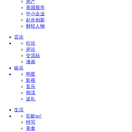
房产
美国股市
中小企业
起步创新
财经人物
言论
社论
评论
交流站
漫画
娱乐
明星
影视
音乐
韩流
送礼
生活
壮龄go!
特写
美食