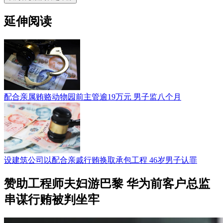
延伸阅读
配合亲属贿赂动物园前主管逾19万元 男子监八个月
设建筑公司以配合亲戚行贿换取承包工程 46岁男子认罪
赞助工程师夫妇游巴黎 华为前客户总监
串谋行贿被判坐牢