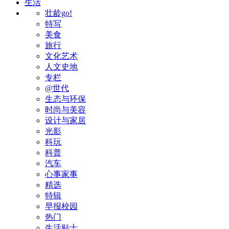
生活
壮龄go!
特写
美食
旅行
文化艺术
人文史地
专栏
@世代
生态与环保
时尚与美容
设计与家居
光影
科玩
科普
汽车
心事家事
精选
特辑
早报校园
热门
生活贴士