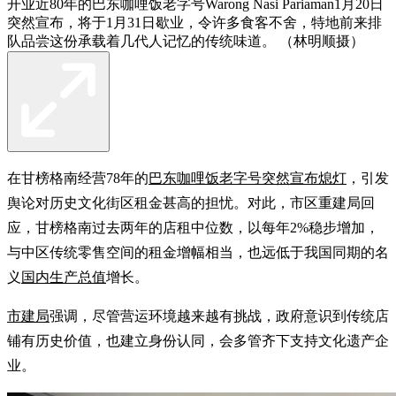
开业近80年的巴东咖哩饭老字号Warong Nasi Pariaman1月20日
突然宣布，将于1月31日歇业，令许多食客不舍，特地前来排
队品尝这份承载着几代人记忆的传统味道。 （林明顺摄）
在甘榜格南经营78年的
巴东咖哩饭老字号突然宣布熄灯
，引发
舆论对历史文化街区租金甚高的担忧。对此，市区重建局回
应，甘榜格南过去两年的店租中位数，以每年2%稳步增加，
与中区传统零售空间的租金增幅相当，也远低于我国同期的名
义
国内生产总值
增长。
市建局
强调，尽管营运环境越来越有挑战，政府意识到传统店
铺有历史价值，也建立身份认同，会多管齐下支持文化遗产企
业。