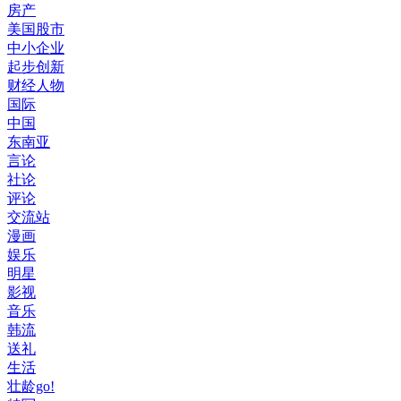
房产
美国股市
中小企业
起步创新
财经人物
国际
中国
东南亚
言论
社论
评论
交流站
漫画
娱乐
明星
影视
音乐
韩流
送礼
生活
壮龄go!