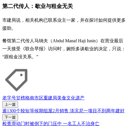
第二代传人：歇业与租金无关
市建局说，相关机构已联系业主一家，并在探讨如何提供更多
援助。
餐馆第二代传人马纳夫（Abdul Manaf Haji Isnin）在营业最后
一天接受《联合早报》访问时，婉拒多谈歇业的决定，只说：
“跟租金没关系。”
老字号
甘榜格南
市区重建局
美食
文化遗产
上一篇
逾1300个较短等候期组屋2月销售 淡滨尼一项目不到两年建好
下一篇
检查滑动门时被倒下的门压中 一名工人不治身亡