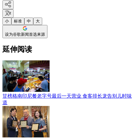
小
标准
中
大
设为谷歌新闻首选来源
延伸阅读
甘榜格南印尼餐老字号最后一天营业 食客排长龙告别儿时味
道