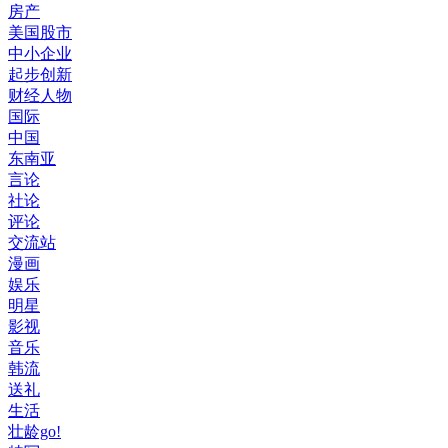
房产
美国股市
中小企业
起步创新
财经人物
国际
中国
东南亚
言论
社论
评论
交流站
漫画
娱乐
明星
影视
音乐
韩流
送礼
生活
壮龄go!