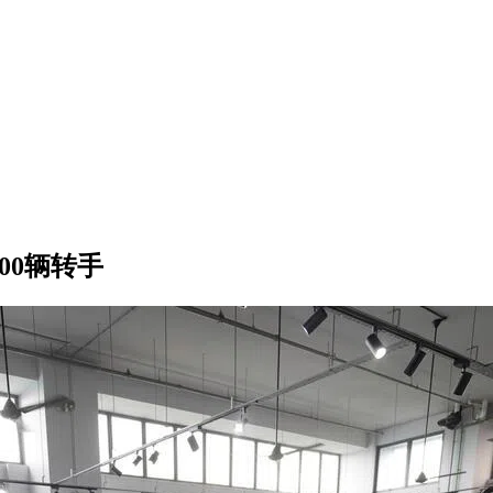
00辆转手