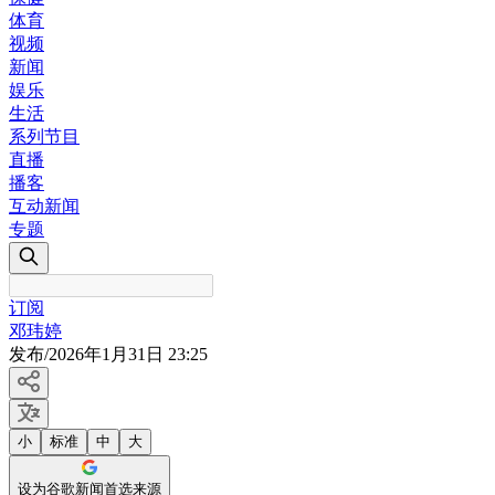
体育
视频
新闻
娱乐
生活
系列节目
直播
播客
互动新闻
专题
订阅
邓玮婷
发布
/
2026年1月31日 23:25
小
标准
中
大
设为谷歌新闻首选来源