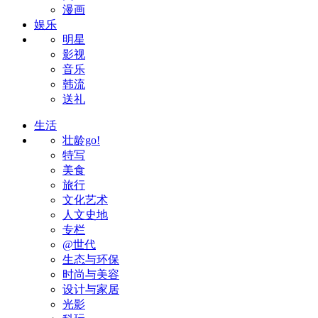
漫画
娱乐
明星
影视
音乐
韩流
送礼
生活
壮龄go!
特写
美食
旅行
文化艺术
人文史地
专栏
@世代
生态与环保
时尚与美容
设计与家居
光影