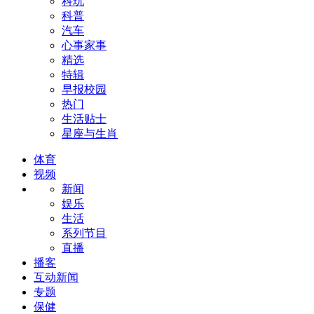
科玩
科普
汽车
心事家事
精选
特辑
早报校园
热门
生活贴士
星座与生肖
体育
视频
新闻
娱乐
生活
系列节目
直播
播客
互动新闻
专题
保健