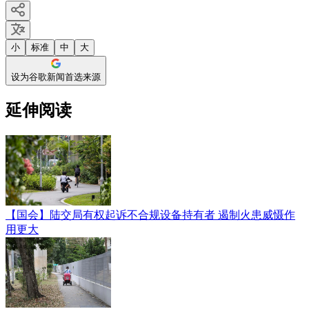
小
标准
中
大
设为谷歌新闻首选来源
延伸阅读
【国会】陆交局有权起诉不合规设备持有者 遏制火患威慑作
用更大