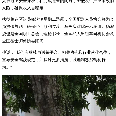
人行道上安全穿梭，在完成送餐的同时，降低发生严重事故的
风险，确保收入更稳定。
榜鹅集选区议员
杨涴淩
星期二透露，全国配送人员协会将为会
员
提供补贴
，确保他们顺利过渡。马炎庆对此表示感谢。杨涴
淩也是全国职工总会助理秘书长、全国私人出租车司机协会及
全国德士师傅协会顾问。
他说：“我们会继续与送餐平台、相关协会和行业伙伴合作，
宣导安全驾驶规范，并探讨更多措施，以遏制恶劣驾驶行
为。”