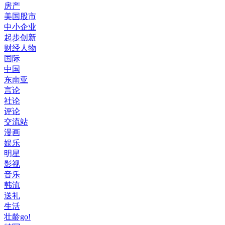
房产
美国股市
中小企业
起步创新
财经人物
国际
中国
东南亚
言论
社论
评论
交流站
漫画
娱乐
明星
影视
音乐
韩流
送礼
生活
壮龄go!