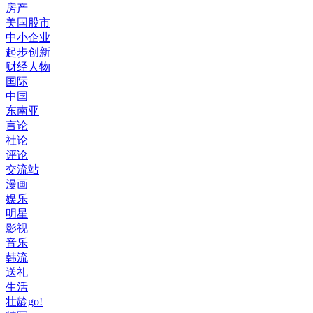
房产
美国股市
中小企业
起步创新
财经人物
国际
中国
东南亚
言论
社论
评论
交流站
漫画
娱乐
明星
影视
音乐
韩流
送礼
生活
壮龄go!