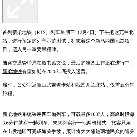
首列新柔地铁（RTS）列车星期三（2月4日）下午抵达兀兰北
站，进行预定的列车示范测试，标志着这个新马两国地跌项
目，迈入另一重要里程碑。
陆路交通管理局
在脸书贴文说，最后的准备工作正在进行中，
新柔地铁
有望如期在2026年底投入运营。
届时，公众往返新山武吉查卡站和我国兀兰北站，仅需五分钟
旅程。
新柔地铁系统采用四车厢列车，可载最多1087人，高峰时段每
3.6分钟就有一趟列车。未来将实行一地两检模式，旅客只须
在出发地即可完成通关手续，预计将大大缩短两地民众的通关