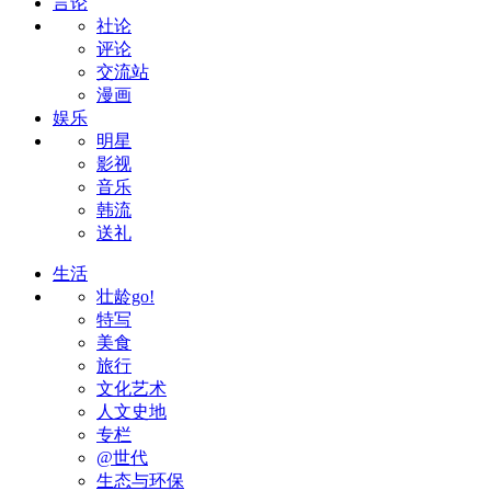
言论
社论
评论
交流站
漫画
娱乐
明星
影视
音乐
韩流
送礼
生活
壮龄go!
特写
美食
旅行
文化艺术
人文史地
专栏
@世代
生态与环保